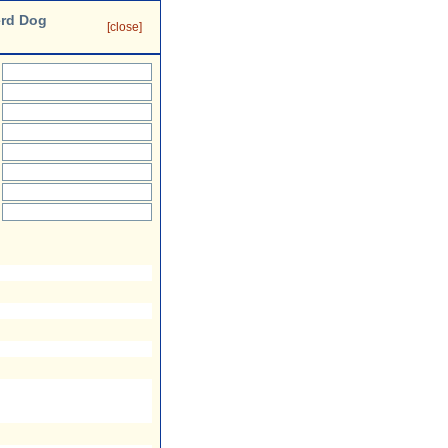
erd Dog
[close]