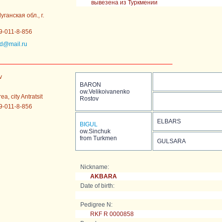
вывезена из Туркмении
уганская обл., г.
9-011-8-856
pd@mail.ru
v
BARON
ow.Velikoivanenko
a, city Antratsit
Rostov
9-011-8-856
ELBARS
BIGUL
ow.Sinchuk
from Turkmen
GULSARA
Nickname:
AKBARA
Date of birth:
Pedigree N:
RKF R 0000858