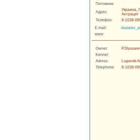
Питомник:
Украина, Л
Адрес:
Антрацит
Телефон:
8-1038-09
E-mail:
slusarev_
www:
Owner:
P.Slyusare
Kennel:
Adress:
Lugansk Are
Telephone:
8-1038-09