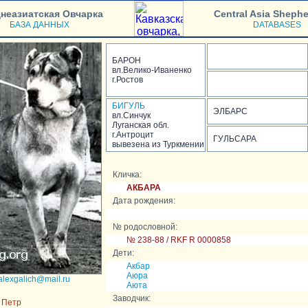
неазиатская Овчарка
Central Asia Sheph
БАЗА ДАННЫХ
DATABASES
БАРОН
вл.Велико-Иваненко
г.Ростов
БИГУЛЬ
ЭЛБАРС
вл.Синчук
Луганская обл.
г.Антроцит
ГУЛЬСАРА
вывезена из Туркмении
Кличка:
АКБАРА
Дата рождения:
№ родословной:
№ 238-88 / RKF R 0000858
Дети:
Акбар
Аюра
alexgalich@mail.ru
Аюта
Заводчик:
 Петр