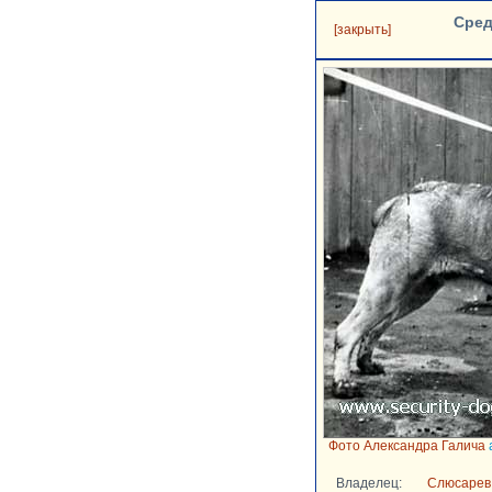
Сред
[закрыть]
Фото Александра Галича
Владелец:
Слюсарев