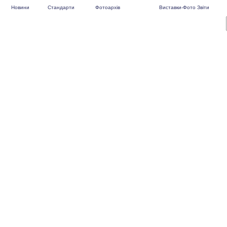
Новини
Стандарти
Фотоархів
Виставки-Фото Звіти