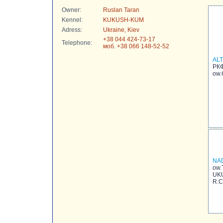
Owner:
Ruslan Taran
Kennel:
KUKUSH-KUM
Adress:
Ukraine, Kiev
+38 044 424-73-17
Telephone:
моб. +38 066 148-52-52
AL
РКФ
ow.
NA
ow.
UKU
R.C