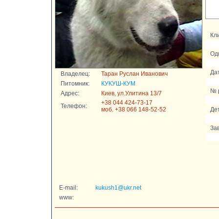
Кли
Од
Да
Владелец:
Таран Руслан Иванович
Питомник:
КУКУШ-КУМ
№ 
Адрес:
Киев, ул.Улитина 13/7
+38 044 424-73-17
Телефон:
моб. +38 066 148-52-52
Де
За
E-mail:
kukush1@ukr.net
www: