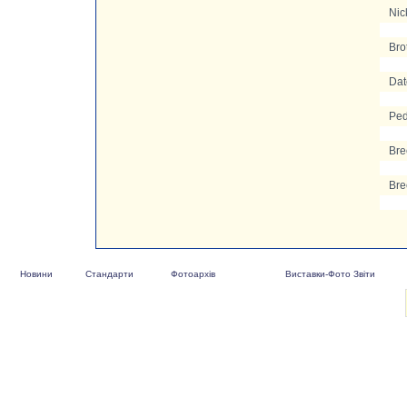
Nic
Bro
Date
Ped
Bre
Bre
Новини
Стандарти
Фотоархів
Виставки-Фото Звіти