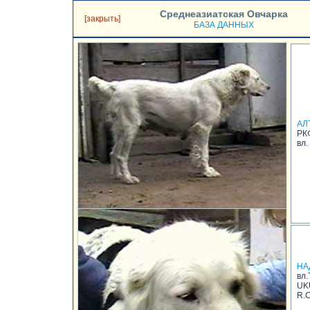
Среднеазиатская Овчарка
[закрыть]
БАЗА ДАННЫХ
АЛ
РК
вл.
НА
вл.
UK
R.