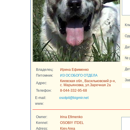
Кли
Од
Да
№ 
Де
Владелец:
Ирина Ефименко
Питомник:
ИЗ ОСОБОГО ОТДЕЛА
За
Киевская обл., Васильковский р-н,
Адрес:
с. Марьяновка, ул.Заречная 2а
Телефон:
8-044-332-95-68
E-mail:
osotpit@bigmir.net
www:
Owner:
Irina Efimenko
Kennel:
OSOBIY ITDEL
Adress:
Kiev Area