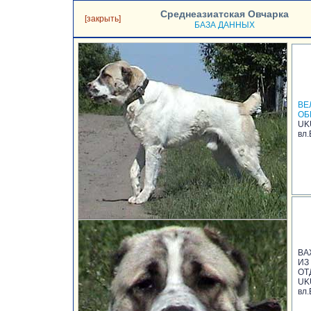
Среднеазиатская Овчарка
[закрыть]
БАЗА ДАННЫХ
ВЕ
ОБ
UK
вл.
ВА
ИЗ
ОТ
UK
вл