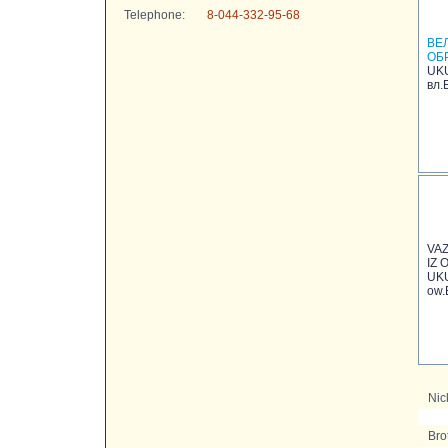
Telephone:
8-044-332-95-68
ВЕ
ОБ
UKU
вл.
VA
IZ
UKU
ow.
Nic
Bro