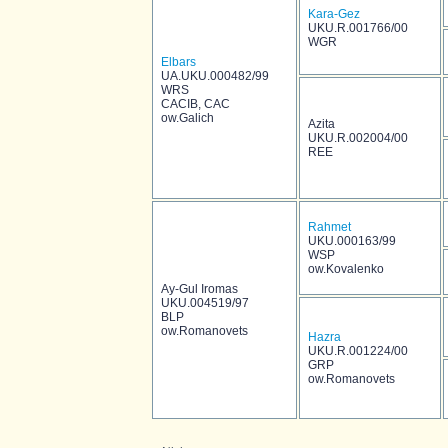
Kara-Gez
UKU.R.001766/00
WGR
Elbars
UA.UKU.000482/99
WRS
CACIB, CAC
ow.Galich
Azita
UKU.R.002004/00
REE
Rahmet
UKU.000163/99
WSP
ow.Kovalenko
Ay-Gul Iromas
UKU.004519/97
BLP
ow.Romanovets
Hazra
UKU.R.001224/00
GRP
ow.Romanovets