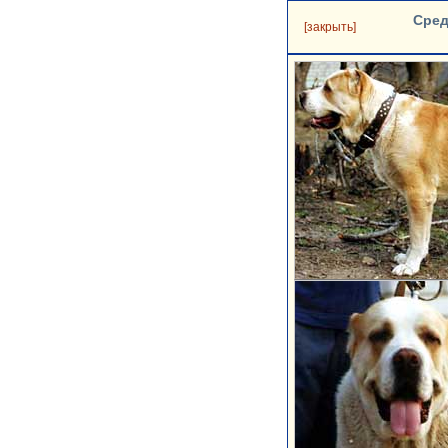
Сред
[закрыть]