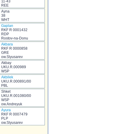
11-43
REE
Ayna
38
WHT
Gaplan
RKF R 0001432
RDP
Rostov-na-Donu
Akbara
RKF R 0000858
GRE
ow.Slyusarev
Akbay
UKU.R.000989
WSP
Akbilek
UKU.R.000891/00
PBL
Shket
UKU.R.001080/00
WSP
ow.Andreyuk
Ayura
RKF R 0007479
PLP
ow.Slyusarev