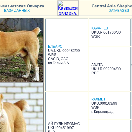
неазиатская Овчарка
Central Asia Sheph
БАЗА ДАННЫХ
DATABASES
КАРА-ГЕЗ
UKU.R.001766/00
WGR
ЕЛБАРС
UA.UKU.000482/99
WRS
CACIB, CAC
вл.Галич А.А.
АЗИТА
UKU.R.002004/00
REE
РАХМЕТ
UKU.000163/99
WSP
г. Кировоград
АЙ-ГУЛЬ ИРОМАС
UKU.004519/97