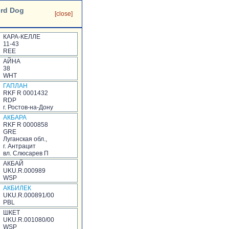
erd Dog
[close]
КАРА-КЕЛЛЕ
11-43
REE
АЙНА
38
WHT
ГАПЛАН
RKF R 0001432
RDP
г. Ростов-на-Дону
АКБАРА
RKF R 0000858
GRE
Луганская обл.,
г. Антрацит
вл. Слюсарев П
АКБАЙ
UKU.R.000989
WSP
АКБИЛЕК
UKU.R.000891/00
PBL
ШКЕТ
UKU.R.001080/00
WSP