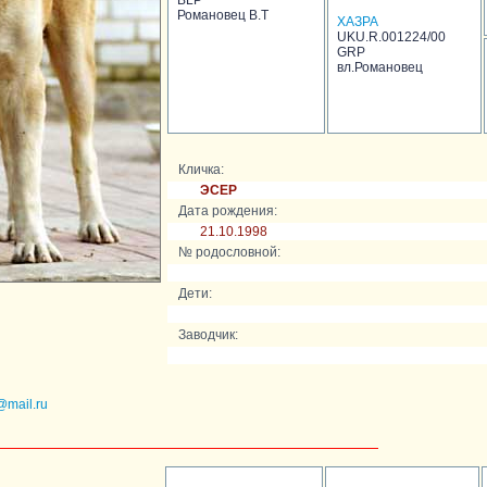
BLP
Романовец В.Т
ХАЗРА
UKU.R.001224/00
GRP
вл.Романовец
Кличка:
ЭСЕР
Дата рождения:
21.10.1998
№ родословной:
Дети:
Заводчик:
@mail.ru