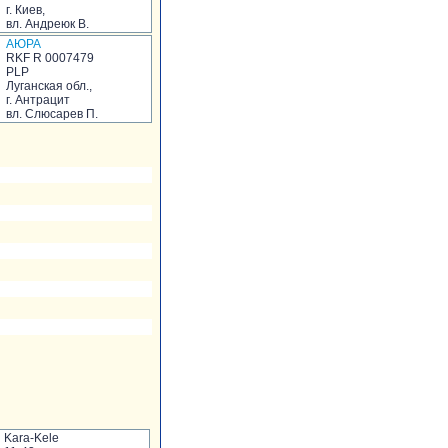
г. Киев,
вл. Андреюк В.
АЮРА
RKF R 0007479
PLP
Луганская обл.,
г. Антрацит
вл. Слюсарев П.
Kara-Kele