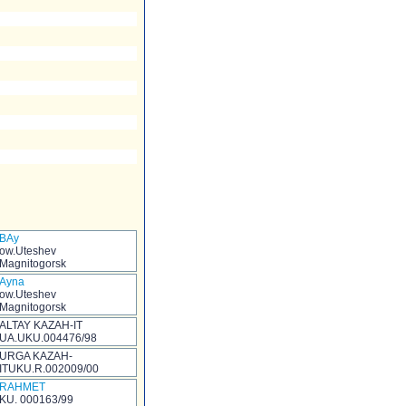
BAy
ow.Uteshev
Magnitogorsk
Ayna
ow.Uteshev
Magnitogorsk
ALTAY KAZAH-IT
UA.UKU.004476/98
URGA KAZAH-
ITUKU.R.002009/00
RAHMET
KU. 000163/99