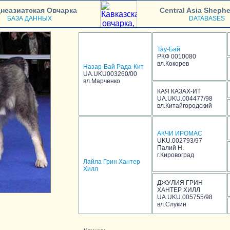
неазиатская Овчарка
Central Asia Sheph
БАЗА ДАННЫХ
DATABASES
Тау-Бай
РКФ 0010080
вл.Кокорев
Назар-Бай Рада-Кит
UA.UKU003260/00
вл.Марченко
КАЯ КАЗАХ-ИТ
UA.UKU.004477/98
вл.Китайгородский
АКЧИ ИРОМАС
UKU.002793/97
Палий Н.
г.Кировоград
Лайла Грин Хантер
Хилл
ДЖУЛИЯ ГРИН
ХАНТЕР ХИЛЛ
UA.UKU.005755/98
вл.Слукин