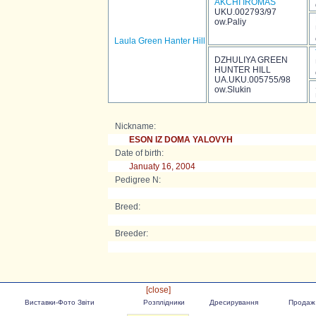
AKCHI IROMAS
UKU.002793/97
ow.Paliy
Laula Green Hanter Hill
DZHULIYA GREEN
HUNTER HILL
UA.UKU.005755/98
ow.Slukin
Nickname:
ESON IZ DOMA YALOVYH
Date of birth:
Januaty 16, 2004
Pedigree N:
Breed:
Breeder:
[close]
Виставки-Фото Звіти
Розплідники
Дресирування
Продаж