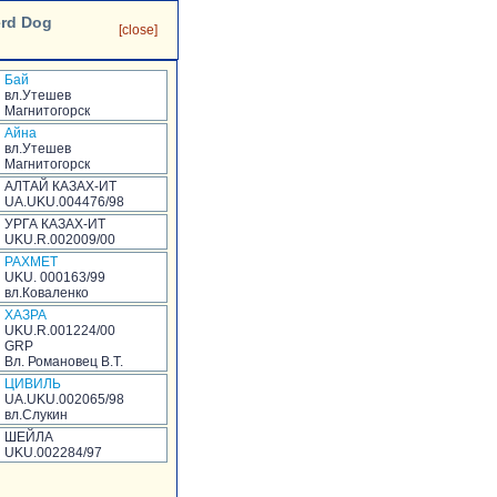
erd Dog
[close]
Бай
вл.Утешев
Магнитогорск
Айна
вл.Утешев
Магнитогорск
АЛТАЙ КАЗАХ-ИТ
UA.UKU.004476/98
УРГА КАЗАХ-ИТ
UKU.R.002009/00
РАХМЕТ
UKU. 000163/99
вл.Коваленко
ХАЗРА
UKU.R.001224/00
GRP
Вл. Романовец В.Т.
ЦИВИЛЬ
UA.UKU.002065/98
вл.Слукин
ШЕЙЛА
UKU.002284/97