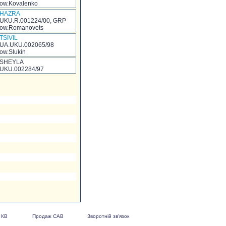
ow.Kovalenko
HAZRA
UKU.R.001224/00, GRP
ow.Romanovets
TSIVIL
UA.UKU.002065/98
ow.Slukin
SHEYLA
UKU.002284/97
 КВ
Продаж САВ
Зворотній зв'язок