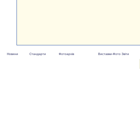
Новини
Стандарти
Фотоархів
Виставки-Фото Звіти