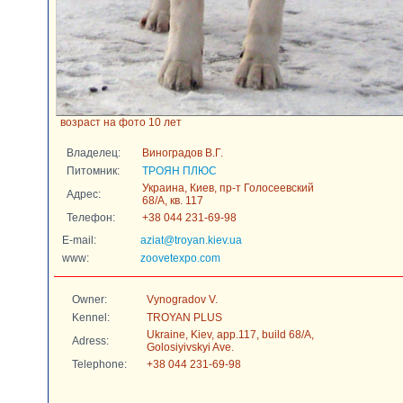
возраст на фото 10 лет
Владелец:
Виноградов В.Г.
Питомник:
ТРОЯН ПЛЮС
Украина, Киев, пр-т Голосеевский
Адрес:
68/А, кв. 117
Телефон:
+38 044 231-69-98
E-mail:
aziat@troyan.kiev.ua
www:
zoovetexpo.com
Owner:
Vynogradov V.
Kennel:
TROYAN PLUS
Ukraine, Kiev, app.117, build 68/A,
Adress:
Golosiyivskyi Ave.
Telephone:
+38 044 231-69-98