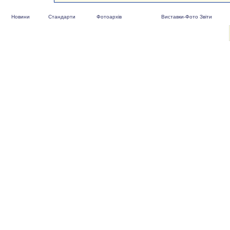
Новини
Стандарти
Фотоархів
Виставки-Фото Звіти