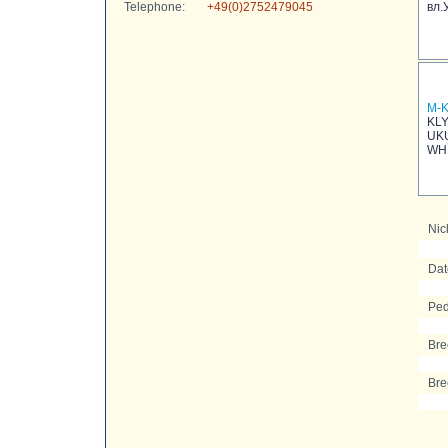
Telephone:
+49(0)2752479045
вл.
M-
KLY
UK
WH
Nic
Date
Ped
Bre
Bre