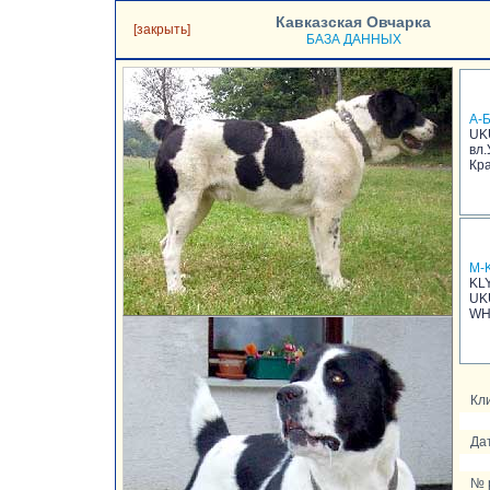
Кавказская Овчарка
[закрыть]
БАЗА ДАННЫХ
А-
UK
вл.
Кр
M-
KL
UK
WH
Кли
Да
№ 