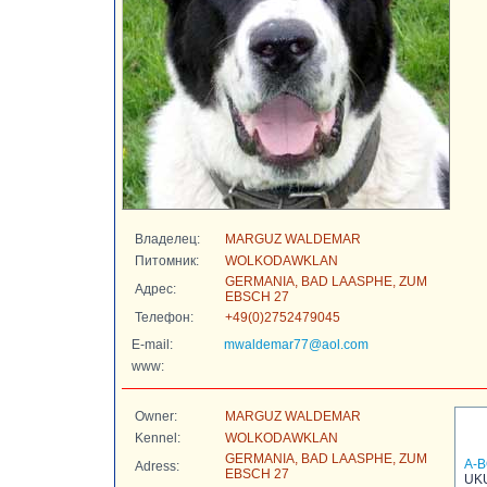
Владелец:
MARGUZ WALDEMAR
Питомник:
WOLKODAWKLAN
GERMANIA, BAD LAASPHE, ZUM
Адрес:
EBSCH 27
Телефон:
+49(0)2752479045
E-mail:
mwaldemar77@aol.com
www:
Owner:
MARGUZ WALDEMAR
Kennel:
WOLKODAWKLAN
GERMANIA, BAD LAASPHE, ZUM
А-
Adress:
EBSCH 27
UKU