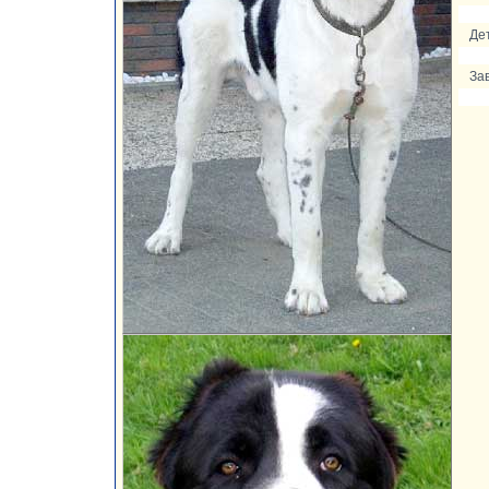
Де
За