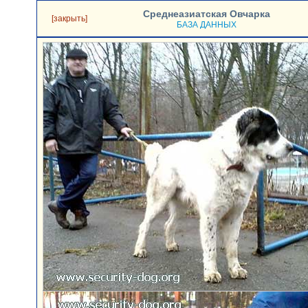
Среднеазиатская Овчарка
[закрыть]
БАЗА ДАННЫХ