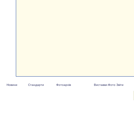
Новини
Стандарти
Фотоархів
Виставки-Фото Звіти