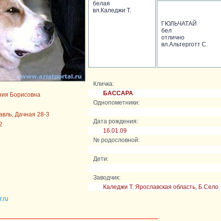
белая
вл.Каледжи Т.
ГЮЛЬЧАТАЙ
бел
отлично
вл.Альтерготт С.
Кличка:
БАССАРА
ния Борисовна
Однопометники:
авль, Дачная 28-3
Дата рождения:
2
16.01.09
№ родословной:
Дети:
Заводчик:
Каледжи Т. Ярославская область, Б.Село
.ru