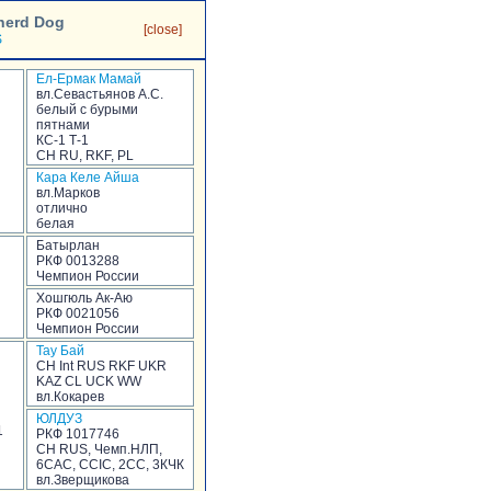
herd Dog
[close]
S
Ел-Ермак Мамай
вл.Севастьянов А.С.
белый с бурыми
пятнами
КС-1 Т-1
CH RU, RKF, PL
Кара Келе Айша
вл.Марков
отлично
белая
Батырлан
РКФ 0013288
Чемпион России
Хошгюль Ак-Аю
РКФ 0021056
Чемпион России
Тау Бай
CH Int RUS RKF UKR
KAZ CL UCK WW
вл.Кокарев
ЮЛДУЗ
1
РКФ 1017746
CH RUS, Чемп.НЛП,
6CAC, CCIC, 2CC, 3КЧК
вл.Зверщикова