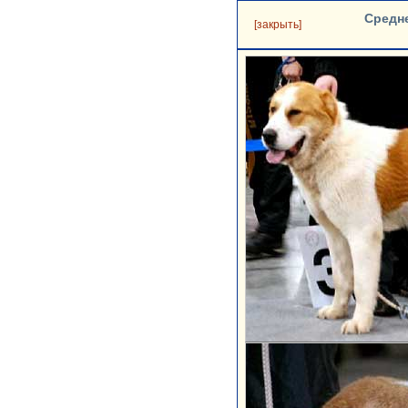
Средн
[закрыть]