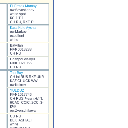
El-Ermak Mamay
ow.Sevastianov
white spot
КС-1 Т-1
CH RU, RKF, PL
Kara Kele Aysha
ow.Markov
excellent
white
Batyrlan
РКФ 0013288
CH RU
Hoshpol Ак-Аyu
РКФ 0021056
CH RU
Tau-Bay
CH Int RUS RKF UKR
KAZ CL UCK WW
ow.Kokrev
YULDUZ
РКФ 1017746
CH RUS, Чемп.НЛП,
6CAC, CCIC, 2CC, 3-
КЧК
ow.Zverschikova
CU RU
BEKTASH ALI
white