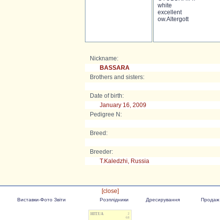
white
excellent
ow.Altergott
Nickname:
BASSARA
Brothers and sisters:
Date of birth:
January 16, 2009
Pedigree N:
Breed:
Breeder:
T.Kaledzhi, Russia
[close]
Виставки-Фото Звіти
Розплідники
Дресирування
Продаж
HIT.UA
2
68