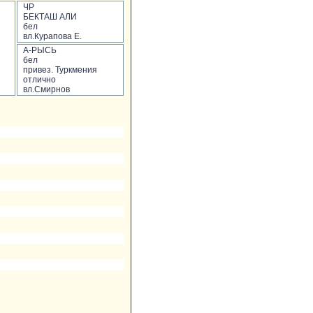
ЧР
БЕКТАШ АЛИ
бел
вл.Курапова Е.
А-РЫСЬ
бел
привез. Туркмения
отлично
вл.Смирнов