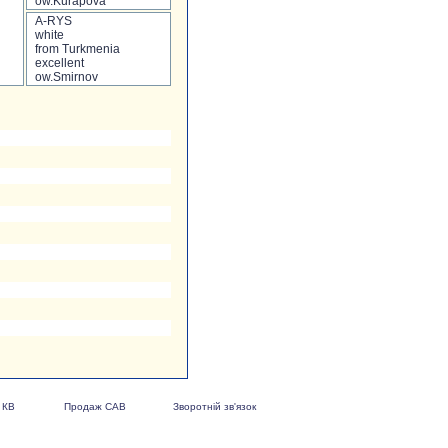
ow.Kurapova
A-RYS
white
from Turkmenia
excellent
ow.Smirnov
 КВ
Продаж САВ
Зворотній зв'язок