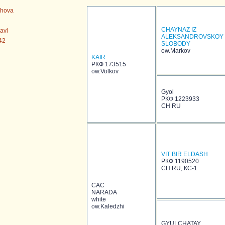
shova
CHAYNAZ IZ
avl
ALEKSANDROVSKOY
42
SLOBODY
ow.Markov
KAIR
РКФ 173515
ow.Volkov
Gyol
РКФ 1223933
CH RU
VIT BIR ELDASH
РКФ 1190520
CH RU, КС-1
САС
NARADA
white
ow.Kaledzhi
GYULCHATAY