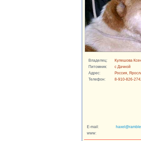
Владелец:
Кулешова Ксе
Питомник:
с Дачной
Адрес:
Россия, Яросл
Телефон:
8-910-826-274
E-mail:
haxel@rambler
www: