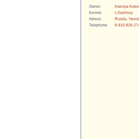
Owner:
Kseniya Kule
Kennel:
s Dachnoy
Adress:
Russia, Yarosl
Telephone:
8-910-826-27