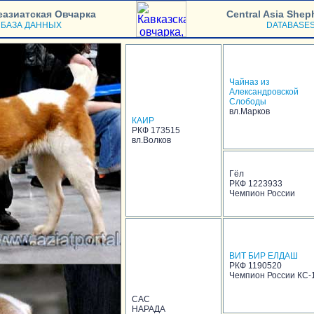
еазиатская Овчарка
Central Asia Shep
БАЗА ДАННЫХ
DATABASE
Чайназ из
Александровской
Слободы
вл.Марков
КАИР
РКФ 173515
вл.Волков
Гёл
РКФ 1223933
Чемпион России
ВИТ БИР ЕЛДАШ
РКФ 1190520
Чемпион России КС-
САС
НАРАДА