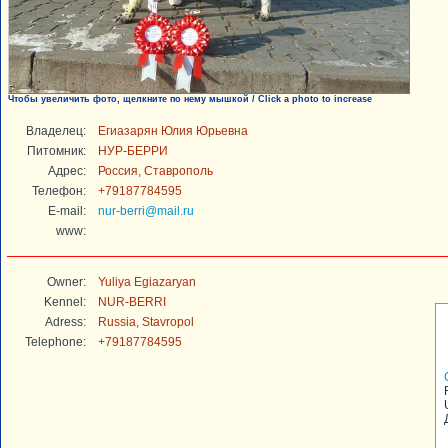
Чтобы увеличить фото, щелкните по нему мышкой / Click a photo to increase
Владелец:
Егиазарян Юлия Юрьевна
Питомник:
НУР-БЕРРИ
Адрес:
Россия, Ставрополь
Телефон:
+79187784595
E-mail:
nur-berri@mail.ru
www:
Owner:
Yuliya Egiazaryan
Kennel:
NUR-BERRI
Adress:
Russia, Stavropol
Telephone:
+79187784595