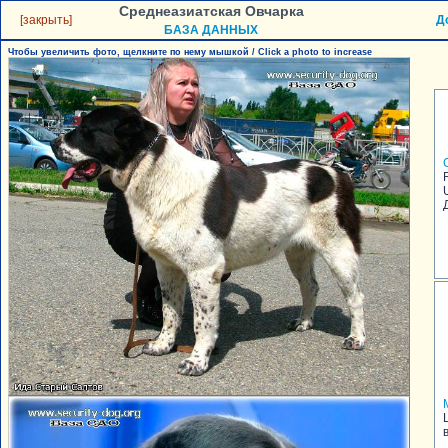
Среднеазиатская Овчарка
[закрыть]
Д
БАЗА ДАННЫХ
Чтобы увеличить фото, щелкните по нему мышкой / Click a photo to increase