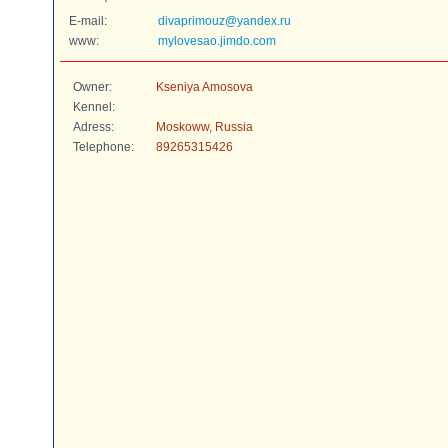
E-mail:
divaprimouz@yandex.ru
www:
mylovesao.jimdo.com
Owner:
Kseniya Amosova
Kennel:
Adress:
Moskoww, Russia
Telephone:
89265315426