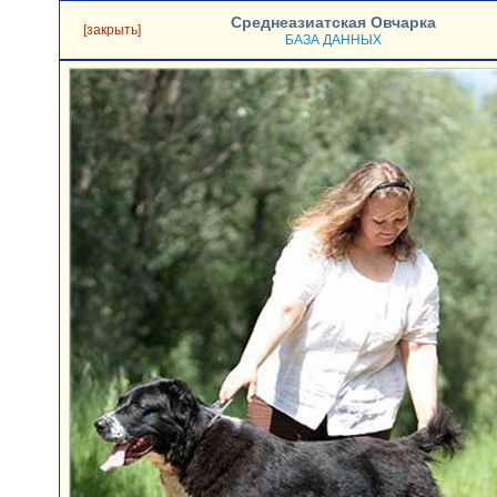
Среднеазиатская Овчарка
[закрыть]
БАЗА ДАННЫХ