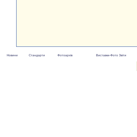
Новини
Стандарти
Фотоархів
Виставки-Фото Звіти