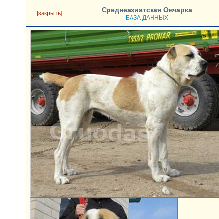
Среднеазиатская Овчарка
[закрыть]
БАЗА ДАННЫХ