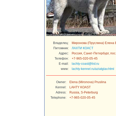
Владелец:
Миронова (Пруслина) Елена 
Питомник:
ЛАХТИ КОАСТ
Адрес:
Россия, Санкт-Петербург, пос
Телефон:
+7-965-020-05-45
E-mail:
lachty-coast@list.ru
www:
lachty-kennel.ru/aziatglav.html
Owner:
Elena (Mironova) Pruslina
Kennel:
LAHTY KOAST
Adress:
Russia, S-Peterburg
Telephone:
+7-965-020-05-45