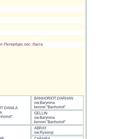
кт-Петербург, пос. Лахта
BANHORIOT DARHAN
ow.Barynina
kennel "Banhoriot"
T DANILA
a
GELLIN
nhoriot"
ow.Barynina
kennel "Banhoriot"
ABRAY
ow.Ryasnyj
ya
CHEHRA