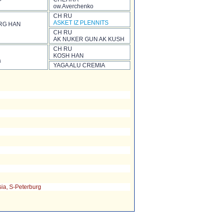
ow.Averchenko
CH RU
ASKET IZ PLENNITS
RG HAN
CH RU
AK NUKER GUN AK KUSH
CH RU
KOSH HAN
a
YAGA ALU CREMIA
ia, S-Peterburg