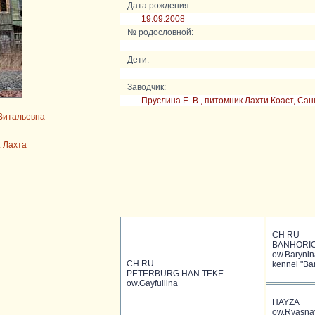
Дата рождения:
19.09.2008
№ родословной:
Дети:
Заводчик:
Пруслина Е. В., питомник Лахти Коаст, Сан
Витальевна
. Лахта
CH RU
BANHORIO
ow.Barynin
CH RU
kennel "Ba
PETERBURG HAN TEKE
ow.Gayfullina
HAYZA
ow.Ryasna