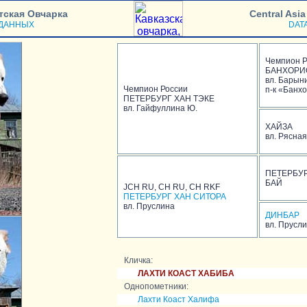
тская Овчарка
Central Asi
 ДАННЫХ
DAT
Чемпион Р
БАНХОРИ
вл. Барын
Чемпион России
п-к «Банх
ПЕТЕРБУРГ ХАН ТЭКЕ
вл. Гайфуллина Ю.
ХАЙЗА
вл. Рясная
ПЕТЕРБУР
БАЙ
JCH RU, CH RU, CH RKF
ПЕТЕРБУРГ ХАН СИТОРА
вл. Пруслина
ДИНБАР
вл. Прусл
Кличка:
ЛАХТИ КОАСТ ХАБИБА
Однопометники:
Лахти Коаст Халифа