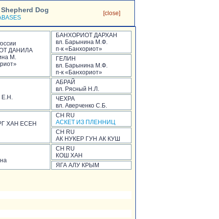
a Shepherd Dog
[close]
ABASES
БАНХОРИОТ ДАРХАН
вл. Барынина М.Ф.
оссии
п-к «Банхориот»
ОТ ДАНИЛА
ина М.
ГЕЛИН
ориот»
вл. Барынина М.Ф.
п-к «Банхориот»
АБРАЙ
вл. Рясный Н.Л.
 Е.Н.
ЧЕХРА
вл. Аверченко С.Б.
CH RU
АСКЕТ ИЗ ПЛЕННИЦ
Г ХАН ЕСЕН
CH RU
АК НУКЕР ГУН АК КУШ
CH RU
КОШ ХАН
ина
ЯГА АЛУ КРЫМ