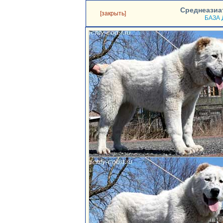
Среднеазиа
[закрыть]
БАЗА