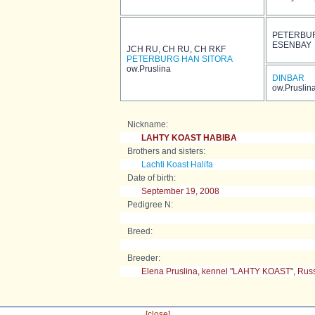
PETERBU
ESENBAY
JCH RU, CH RU, CH RKF
PETERBURG HAN SITORA
ow.Pruslina
DINBAR
ow.Pruslin
Nickname:
LAHTY KOAST HABIBA
Brothers and sisters:
Lachti Koast Halifa
Date of birth:
September 19, 2008
Pedigree N:
Breed:
Breeder:
Elena Pruslina, kennel "LAHTY KOAST", Russ
[close]