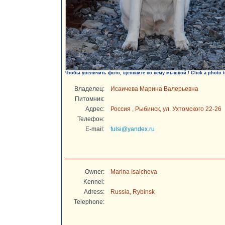
Чтобы увеличить фото, щелкните по нему мышкой / Click a photo t
Владелец:
Исаичева Марина Валерьевна
Питомник:
Адрес:
Россия , Рыбинск, ул. Ухтомского 22-26
Телефон:
E-mail:
fulsi@yandex.ru
Owner:
Marina Isaicheva
Kennel:
Adress:
Russia, Rybinsk
Telephone: