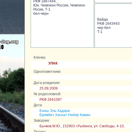
РКФ 1887444,
Юн. Чемпион России, Чемпион
Росии, Т-1
бел-черн
Вайда
РКФ 1643443
чер-бел
Т-1
Кличка:
УЛАК
Однопометники:
Дата рождения:
25.09.2009
№ родословной:
РКФ 2641097
Дети:
Ениш Эль Хадари
Еримбет Хаснат Набир Каман
Заводчик:
Бычков М.Ю., 152903 г.Рыбинск, ул. Свободы, 4-10,
Титулы: