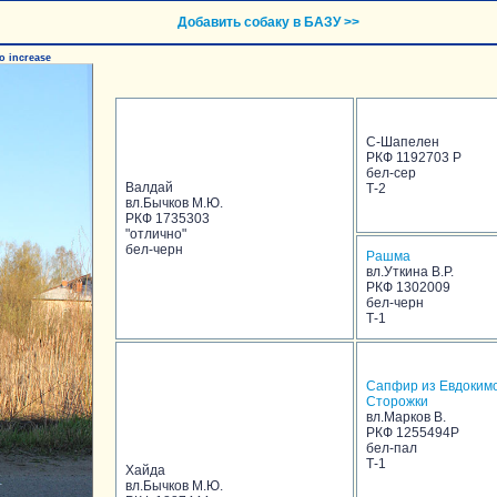
Добавить собаку в БАЗУ >>
o increase
С-Шапелен
РКФ 1192703 Р
бел-сер
Валдай
Т-2
вл.Бычков М.Ю.
РКФ 1735303
"отлично"
бел-черн
Рашма
вл.Уткина В.Р.
РКФ 1302009
бел-черн
Т-1
Сапфир из Евдоким
Сторожки
вл.Марков В.
РКФ 1255494Р
бел-пал
Т-1
Хайда
вл.Бычков М.Ю.