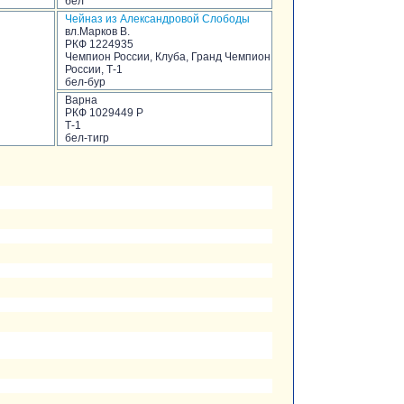
бел
Чейназ из Александровой Слободы
вл.Марков В.
РКФ 1224935
Чемпион России, Клуба, Гранд Чемпион
России, Т-1
бел-бур
Варна
РКФ 1029449 Р
Т-1
бел-тигр