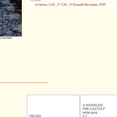
отлично, САС, 2* CAC, 3*Лучший Ветеран, ЛПП
o increase
S-SHAPELEN
РКФ 1192703 Р
white-grey
VALDAY
Т-2