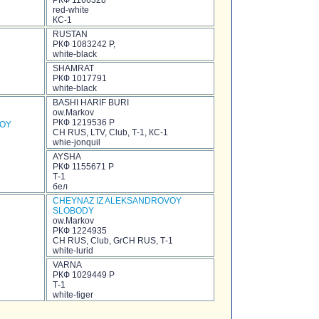
РКФ 1166328
red-white
КС-1
RUSTAN
РКФ 1083242 Р,
white-black
SHAMRAT
РКФ 1017791
white-black
BASHI HARIF BURI
ow.Markov
РКФ 1219536 Р
VOY
CH RUS, LTV, Club, Т-1, КС-1
whie-jonquil
AYSHA
РКФ 1155671 Р
Т-1
бел
CHEYNAZ IZ ALEKSANDROVOY
SLOBODY
ow.Markov
РКФ 1224935
CH RUS, Club, GrCH RUS, Т-1
white-lurid
VARNA
РКФ 1029449 Р
Т-1
white-tiger