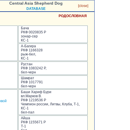
Central Asia Shepherd Dog
[close]
DATABASE
РОДОСЛОВНАЯ
Бача
РКФ 0020835 Р
зонар-сер
КС-1
А-Багира
РКФ 1166328
рыж-бел,
КС-1
Рустан
РКФ 1083242 Р,
бел-черн
Шамрат
РКФ 1017791
бел-черн
Баши Хариф Бури
вл.Марков В.
РКФ 1219536 Р
овой
Чемпион россии, Литвы, Клуба, Т-1,
КС-1
бел-пал
Айша
РКФ 1155671 Р
Т-1