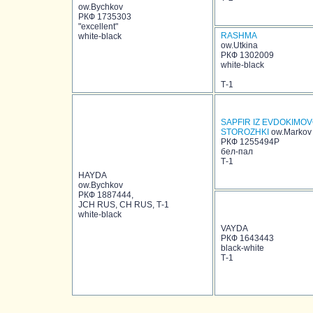
ow.Bychkov
РКФ 1735303
"excellent"
RASHMA
white-black
ow.Utkina
РКФ 1302009
white-black
Т-1
SAPFIR IZ EVDOKIMO
STOROZHKI
ow.Markov
РКФ 1255494Р
бел-пал
Т-1
HAYDA
ow.Bychkov
РКФ 1887444,
JCH RUS, CH RUS, Т-1
white-black
VAYDA
РКФ 1643443
black-white
Т-1