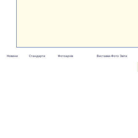
Новини
Стандарти
Фотоархів
Виставки-Фото Звіти