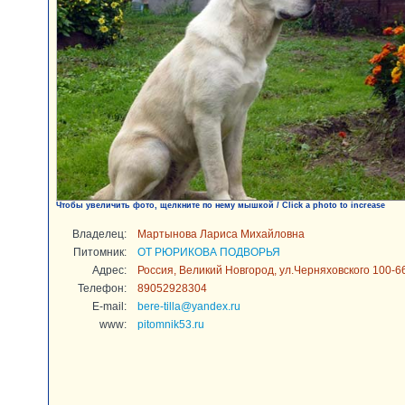
Чтобы увеличить фото, щелкните по нему мышкой / Click a photo to increase
Владелец:
Мартынова Лариса Михайловна
Питомник:
ОТ РЮРИКОВА ПОДВОРЬЯ
Адрес:
Россия, Великий Новгород, ул.Черняховского 100-6
Телефон:
89052928304
E-mail:
bere-tilla@yandex.ru
www:
pitomnik53.ru