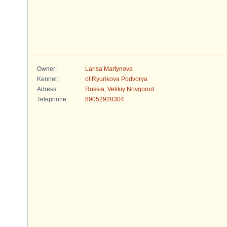
Owner:
Larisa Martynova
Kennel:
ot Ryurikova Podvorya
Adress:
Russia, Velikiy Novgorod
Telephone:
89052928304