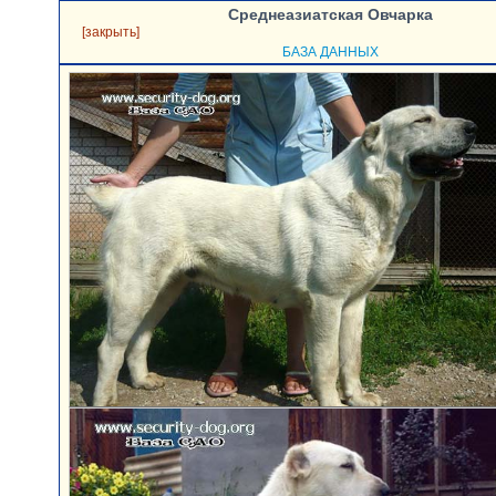
Среднеазиатская Овчарка
[закрыть]
БАЗА ДАННЫХ