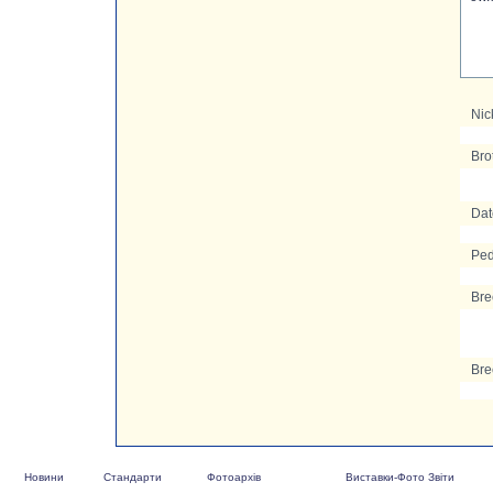
Nic
Bro
Date
Ped
Bre
Bre
Новини
Стандарти
Фотоархів
Виставки-Фото Звіти