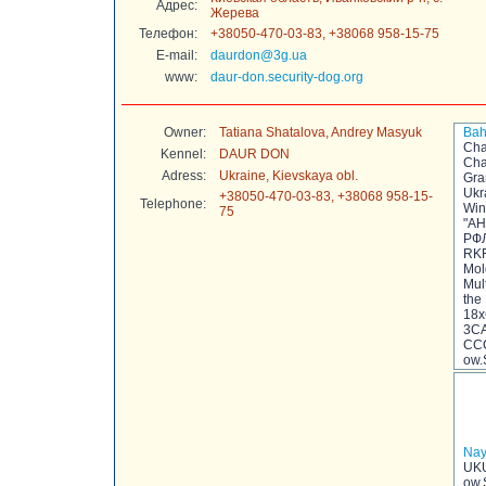
Адрес:
Жерева
Телефон:
+38050-470-03-83, +38068 958-15-75
E-mail:
daurdon@3g.ua
www:
daur-don.security-dog.org
Owner:
Tatiana Shatalova, Andrey Masyuk
Bah
Cha
Kennel:
DAUR DON
Cha
Adress:
Ukraine, Kievskaya obl.
Gra
Ukr
+38050-470-03-83, +38068 958-15-
Telephone:
Win
75
"АН
РФЛ
RKF
Mol
Mul
the
18x
3CA
CC
ow.
Nay
UKU
ow.