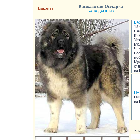
Кавказская Овчарка
[закрыть]
БАЗА ДАННЫХ
БА
18 
СА
КЧ
Укр
Мо
Че
Вс
по
Мул
of 
вл
НА
UK
вл
Кли