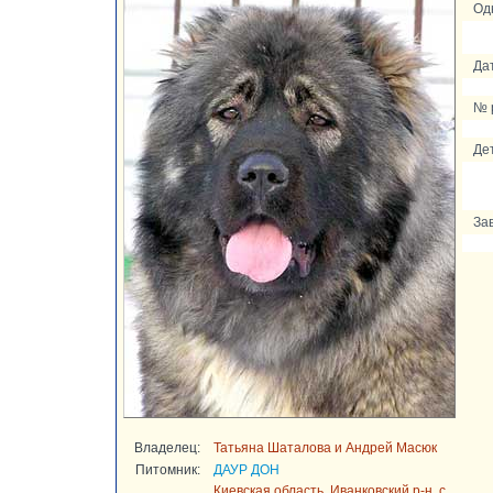
Од
Да
№ 
Де
За
Владелец:
Татьяна Шаталова и Андрей Масюк
Питомник:
ДАУР ДОН
Киевская область, Иванковский р-н, с.