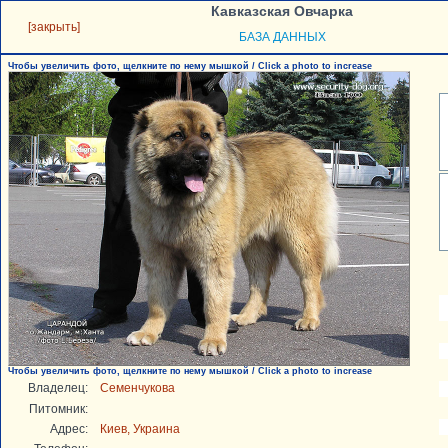
Кавказская Овчарка
[закрыть]
БАЗА ДАННЫХ
Чтобы увеличить фото, щелкните по нему мышкой / Click a photo to increase
Чтобы увеличить фото, щелкните по нему мышкой / Click a photo to increase
Владелец:
Семенчукова
Питомник:
Адрес:
Киев, Украина