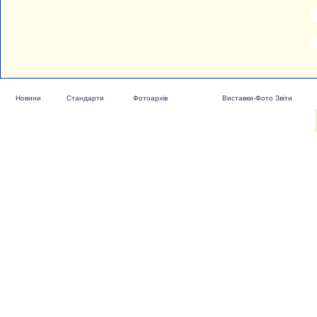
Новини
Стандарти
Фотоархів
Виставки-Фото Звіти