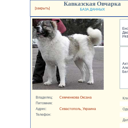
Кавказская Овчарка
[закрыть]
БАЗА ДАННЫХ
Ено
Дв
РК
Ах
Ал
Бе
Владелец:
Семченкова Оксана
Кли
Питомник:
Адрес:
Севастополь, Украина
Од
Телефон:
Да