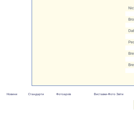
Ni
Bro
Dat
Ped
Bre
Bre
Новини
Стандарти
Фотоархів
Виставки-Фото Звіти