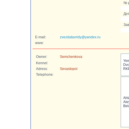
№ 
Дет
Зав
E-mail:
zvezdatavridy@yandex.ru
www:
Owner:
Semchenkova
Yen
Kennel:
Dvo
Adress:
Sevastopol
RK
Telephone:
Aht
Al
Bel