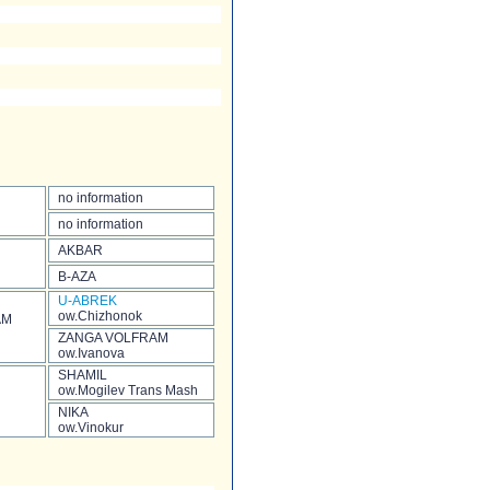
no information
no information
AKBAR
B-AZA
U-ABREK
ow.Chizhonok
AM
ZANGA VOLFRAM
ow.Ivanova
SHAMIL
ow.Mogilev Trans Mash
NIKA
ow.Vinokur