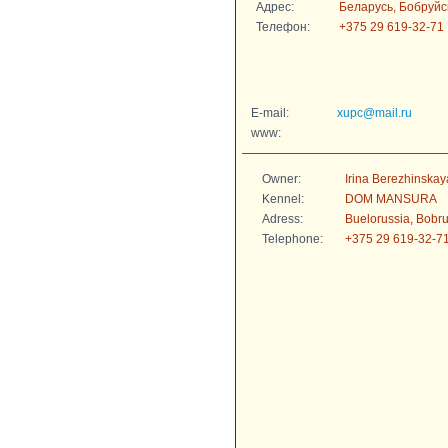
Адрес:
Беларусь, Бобруйск
Телефон:
+375 29 619-32-71
E-mail:
xupc@mail.ru
www:
Owner:
Irina Berezhinskay
Kennel:
DOM MANSURA
Adress:
Buelorussia, Bobr
Telephone:
+375 29 619-32-7