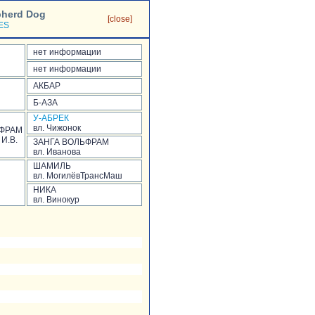
pherd Dog
[close]
ES
нет информации
нет информации
АКБАР
Б-АЗА
У-АБРЕК
вл. Чижонок
ФРАМ
 И.В.
ЗАНГА ВОЛЬФРАМ
вл. Иванова
ШАМИЛЬ
вл. МогилёвТрансМаш
НИКА
вл. Винокур