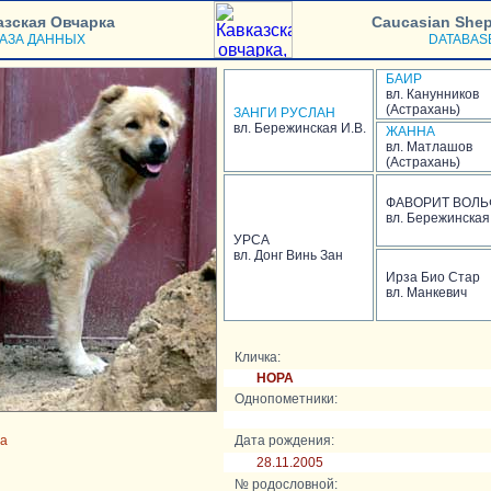
азская Овчарка
Caucasian She
АЗА ДАННЫХ
DATABAS
БАИР
вл. Канунников
(Астрахань)
ЗАНГИ РУСЛАН
вл. Бережинская И.В.
ЖАННА
вл. Матлашов
(Астрахань)
ФАВОРИТ ВОЛЬ
вл. Бережинская
УРСА
вл. Донг Винь Зан
Ирза Био Стар
вл. Манкевич
Кличка:
НОРА
Однопометники:
на
Дата рождения:
28.11.2005
№ родословной: