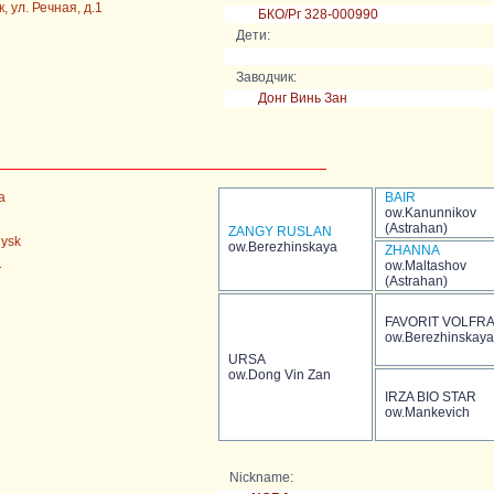
, ул. Речная, д.1
БКО/Рг 328-000990
Дети:
Заводчик:
Донг Винь Зан
a
BAIR
ow.Kanunnikov
(Astrahan)
ZANGY RUSLAN
uysk
ow.Berezhinskaya
ZHANNA
1
ow.Maltashov
(Astrahan)
FAVORIT VOLFR
ow.Berezhinskaya
URSA
ow.Dong Vin Zan
IRZA BIO STAR
ow.Mankevich
Nickname: