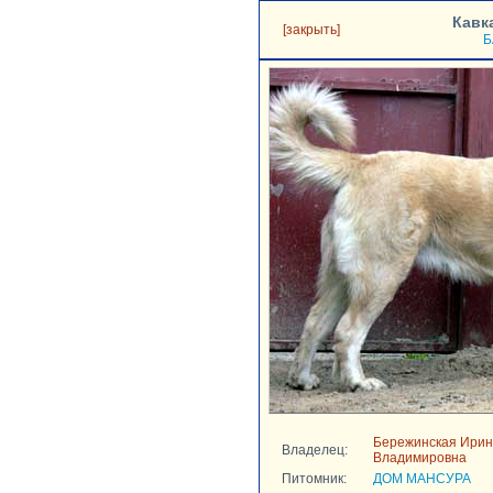
Кавк
[закрыть]
Б
Бережинская Ири
Владелец:
Владимировна
Питомник:
ДОМ МАНСУРА