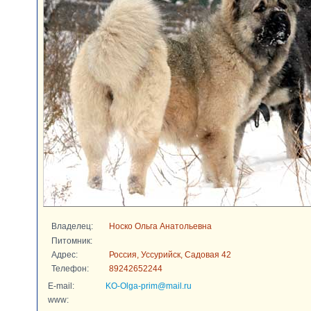
Владелец:
Носко Ольга Анатольевна
Питомник:
Адрес:
Россия, Уссурийск, Садовая 42
Телефон:
89242652244
E-mail:
KO-Olga-prim@mail.ru
www: