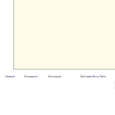
Новини
Стандарти
Фотоархів
Виставки-Фото Звіти