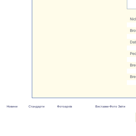
Nic
Bro
Date
Ped
Bre
Bre
Новини
Стандарти
Фотоархів
Виставки-Фото Звіти