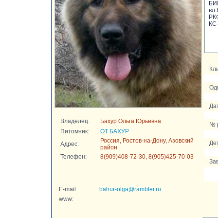
БИ
вл.
РК
КС-
Кли
Од
Да
Владелец:
Бахур Ольга Юрьевна
№ 
Питомник:
ОТ БАХУР
Россия, Ростов-на-Дону, Азовский
Де
Адрес:
район
Телефон:
8(909)408-72-30, 8(905)425-70-03
За
E-mail:
bahur-olga@rambler.ru
www: