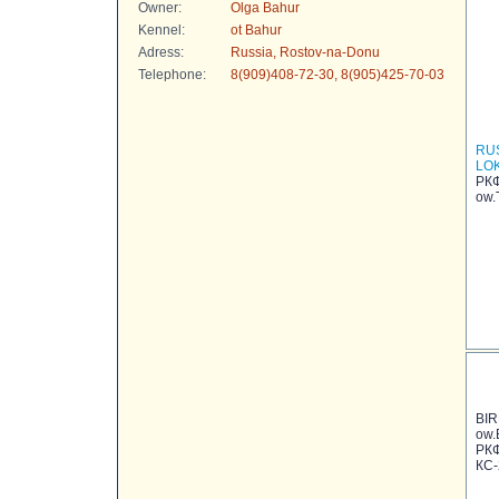
Owner:
Olga Bahur
Kennel:
ot Bahur
Adress:
Russia, Rostov-na-Donu
Telephone:
8(909)408-72-30, 8(905)425-70-03
RU
LOK
РКФ
ow.
BI
ow.
РКФ
КС-