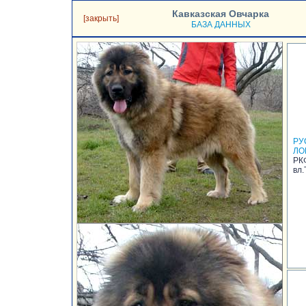
Кавказская Овчарка
[закрыть]
БАЗА ДАННЫХ
РУ
ЛО
РК
вл