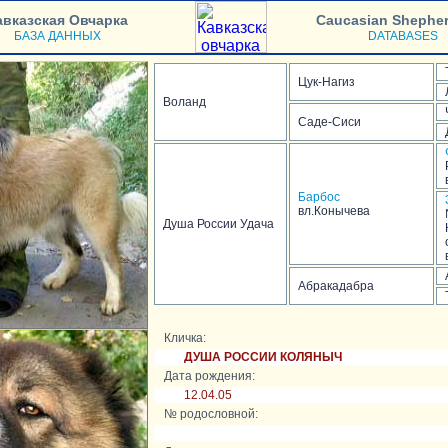
авказская Овчарка
Caucasian Shephe
БАЗА ДАННЫХ
DATABASES
Цук-Нагиз
Воланд
Саде-Сиси
Барбос
вл.Конычева
Душа России Удача
Абракадабра
Кличка:
ДУША РОССИИ КОЛЯНЫЧ
Дата рождения:
12.04.05
№ родословной: