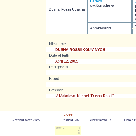
Barbos
ow.Konycheva
Dusha Rossii Udacha
Abrakadabra
Nickname:
DUSHA ROSSII KOLYANYCH
Date of birth:
April 12, 2005
Pedigree N:
Breed:
Breeder:
M.Makalova, Kennel "Dusha Rossi"
[close]
Виставки-Фото Звіти
Розплідники
Дресирування
Продаж
HIT.UA
2
36
52