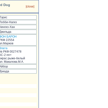
rd Dog
[close]
Тэрис
Лобби-Нагиз
Чингиз-Хан
Джильда
ФОН БАРОН
РКФ 22554
вл.Марков
Злата
№ РКФ 0027478
КС-2 пп+
окрас рыже-белый
вл. Макалова.М.А.
Айбор
Триада