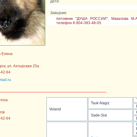
Дети:
Заводчик:
питомник "ДУША РОССИИ", Макалова М.А., 
телефон 8-904-393-48-05
а Елена
рск, ул. Ахтырская 25а
-42-64
ail.ru
inova
Tsuk-Nagiz
Voland
rsk
Sade-Sisi
-42-64