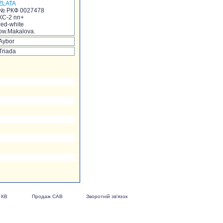
ZLATA
№ РКФ 0027478
КС-2 пп+
red-white
ow.Makalova.
Aybor
Triada
 КВ
Продаж САВ
Зворотній зв'язок