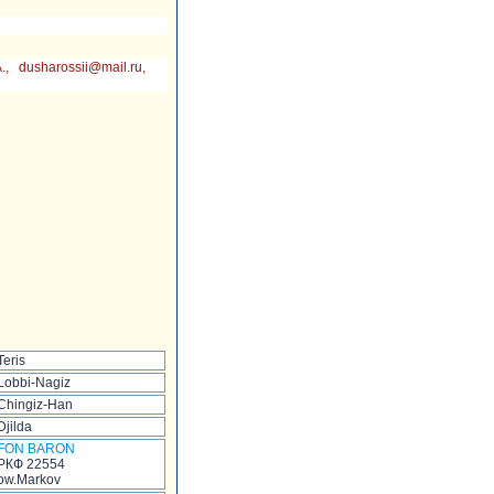
dusharossii@mail.ru,
Teris
Lobbi-Nagiz
Chingiz-Han
Djilda
FON BARON
РКФ 22554
ow.Markov