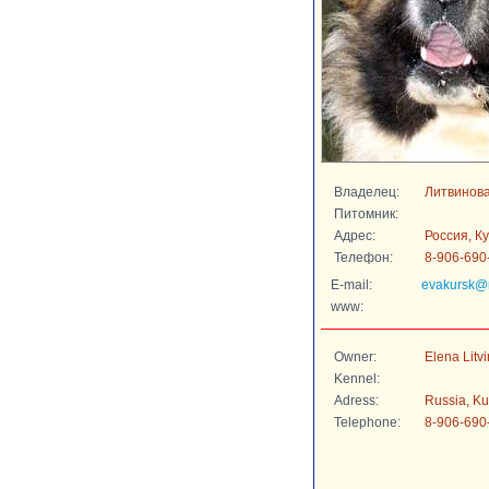
Владелец:
Литвинов
Питомник:
Адрес:
Россия, Ку
Телефон:
8-906-690
E-mail:
evakursk@m
www:
Owner:
Elena Litv
Kennel:
Adress:
Russia, Ku
Telephone:
8-906-690