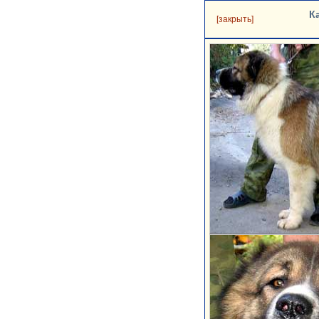
К
[закрыть]