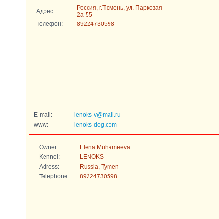
Россия, г.Тюмень, ул. Парковая
Адрес:
2а-55
Телефон:
89224730598
E-mail:
lenoks-v@mail.ru
www:
lenoks-dog.com
Owner:
Elena Muhameeva
Kennel:
LENOKS
Adress:
Russia, Tymen
Telephone:
89224730598