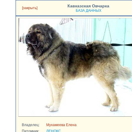
Кавказская Овчарка
[закрыть]
БАЗА ДАННЫХ
Владелец:
Мухамеева Елена
Питомник:
ЛЕНОКС