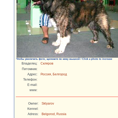
Чтобы увеличить фото, щелкните по нему мышкой / Click a photo to increase
Владелец:
Скляров
Питомник:
Адрес:
Россия, Белгород
Телефон:
E-mail:
www:
Owner:
Sklyarov
Kennel:
Adress:
Belgorod, Russia