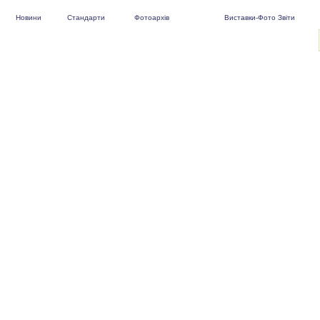
Новини
Стандарти
Фотоархів
Виставки-Фото Звіти