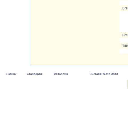
Bre
Bre
Titl
Новини
Стандарти
Фотоархів
Виставки-Фото Звіти