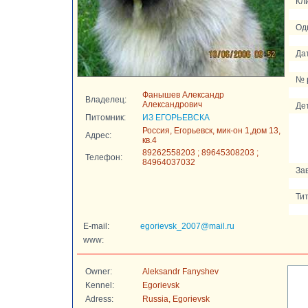
Кли
Од
Да
№ 
Фанышев Александр
Владелец:
Александрович
Де
Питомник:
ИЗ ЕГОРЬЕВСКА
Россия, Егорьевск, мик-он 1,дом 13,
Адрес:
кв.4
89262558203 ; 89645308203 ;
Телефон:
84964037032
За
Ти
E-mail:
egorievsk_2007@mail.ru
www:
Owner:
Aleksandr Fanyshev
Kennel:
Egorievsk
Adress:
Russia, Egorievsk