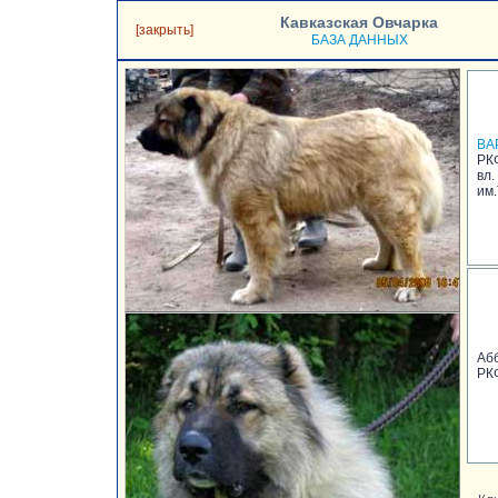
Кавказская Овчарка
[закрыть]
БАЗА ДАННЫХ
ВА
РК
вл
им
Аб
РК