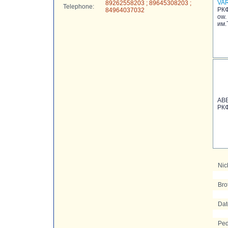
VA
89262558203 ; 89645308203 ;
Telephone:
РКФ
84964037032
ow.
им.
AB
РКФ
Nic
Bro
Date
Ped