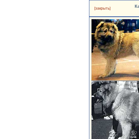
К
[закрыть]