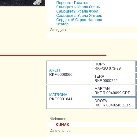
Пересвет Галатея
Самоцветы Урала Осень
Самоцветы Урала Фрол
Самоцветы Урала Янтарь
Сердитый Страж Награда
Ятагор
Заводчик:
HORN
RKF/SU 073-89
ARCH
RKF 0008060
TERA
RKF 0000222
MARTAN
RKF R 0040099 GRP
MATRONA
RKF 0001641
DROFA
RKF R 0040248 ZGR
Nickname:
KUNAK
Date of birth: