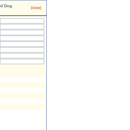
rd Dog
[close]