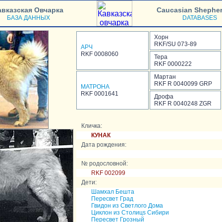
авказская Овчарка
Caucasian Shephe
БАЗА ДАННЫХ
DATABASES
Хорн
RKF/SU 073-89
АРЧ
RKF 0008060
Тера
RKF 0000222
Мартан
RKF R 0040099 GRP
МАТРОНА
RKF 0001641
Дрофа
RKF R 0040248 ZGR
Кличка:
КУНАК
Дата рождения:
№ родословной:
RKF 002099
Дети:
Шамхал Бешта
Пересвет Град
Гвидон из Светлого Дома
Циклон из Столицs Сибири
Пересвет Грозный