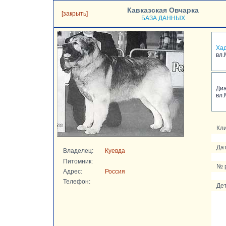
Кавказская Овчарка
[закрыть]
БАЗА ДАННЫХ
Ха
вл.
Ди
вл.
Кли
Да
Владелец:
Куевда
Питомник:
№ 
Адрес:
Россия
Телефон:
Дет