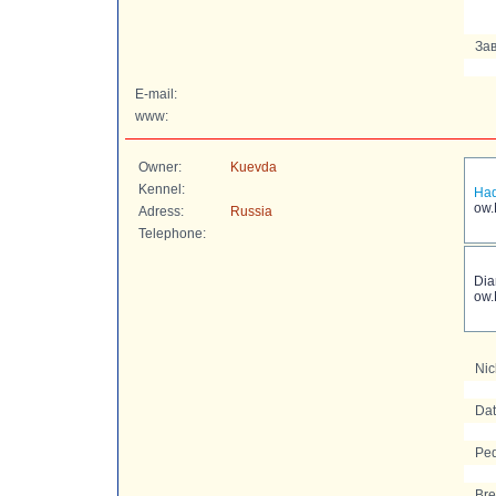
Зав
E-mail:
www:
Owner:
Kuevda
Kennel:
Had
ow.
Adress:
Russia
Telephone:
Dia
ow.
Ni
Dat
Ped
Bre