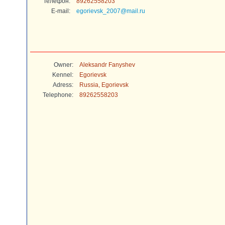
Телефон:
89262558203
E-mail:
egorievsk_2007@mail.ru
Owner:
Aleksandr Fanyshev
Kennel:
Egorievsk
Adress:
Russia, Egorievsk
Telephone:
89262558203