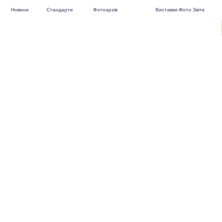
Новини
Стандарти
Фотоархів
Виставки-Фото Звіти