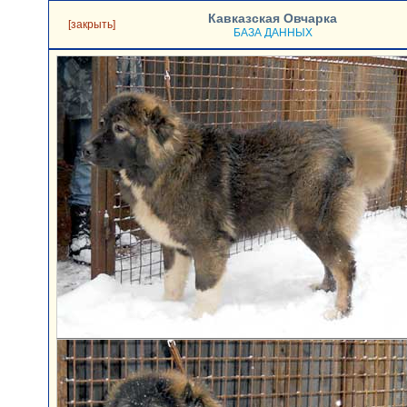
Кавказская Овчарка
[закрыть]
БАЗА ДАННЫХ