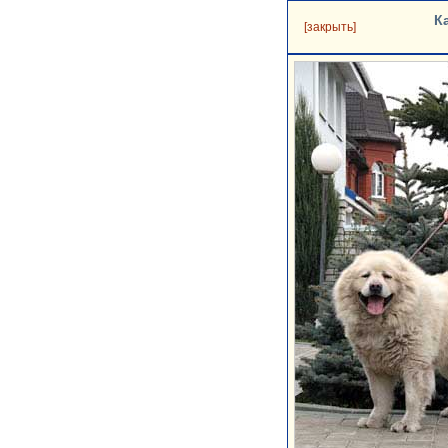
К
[закрыть]