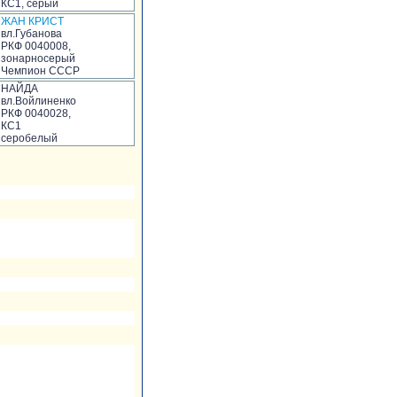
КС1, серый
ЖАН КРИСТ
вл.Губанова
РКФ 0040008,
зонарносерый
Чемпион СССР
НАЙДА
вл.Войлиненко
РКФ 0040028,
КС1
серобелый