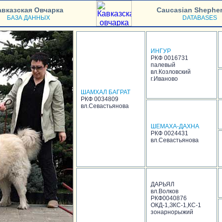
авказская Овчарка
Caucasian Shephe
БАЗА ДАННЫХ
DATABASES
ИНГУР
РКФ 0016731
палевый
вл.Козловский
г.Иваново
ШАМХАЛ БАГРАТ
РКФ 0034809
вл.Севастьянова
ШЕМАХА-ДАХНА
РКФ 0024431
вл.Севастьянова
ДАРЬЯЛ
вл.Волков
РКФ0040876
ОКД-1,ЗКС-1,КС-1
зонарнорыжий