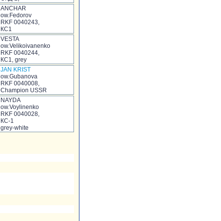
ANCHAR
ow.Fedorov
RKF 0040243,
КС1
VESTA
ow.Velikoivanenko
RKF 0040244,
КС1, grey
JAN KRIST
ow.Gubanova
RKF 0040008,
Champion USSR
NAYDA
ow.Voylinenko
RKF 0040028,
КС-1
grey-white