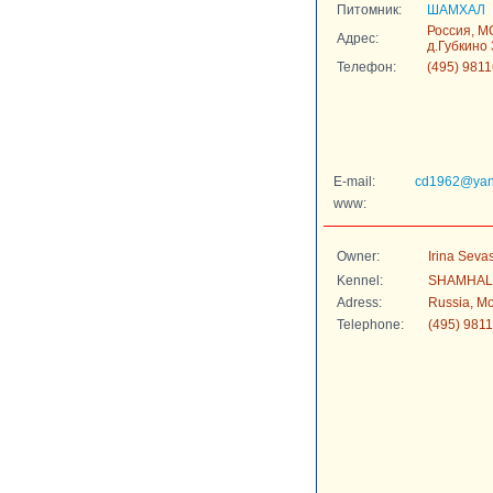
Питомник:
ШАМХАЛ
Россия, М
Адрес:
д.Губкино 
Телефон:
(495) 981
E-mail:
cd1962@yan
www:
Owner:
Irina Seva
Kennel:
SHAMHAL
Adress:
Russia, M
Telephone:
(495) 981