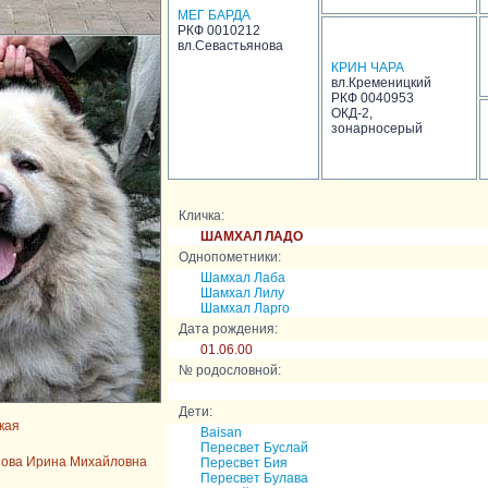
МЕГ БАРДА
РКФ 0010212
вл.Севастьянова
КРИН ЧАРА
вл.Кременицкий
РКФ 0040953
ОКД-2,
зонарносерый
Кличка:
ШАМХАЛ ЛАДО
Однопометники:
Шамхал Лаба
Шамхал Лилу
Шамхал Ларго
Дата рождения:
01.06.00
№ родословной:
Дети:
кая
Baisan
Пересвет Буслай
нова Ирина Михайловна
Пересвет Бия
Пересвет Булава