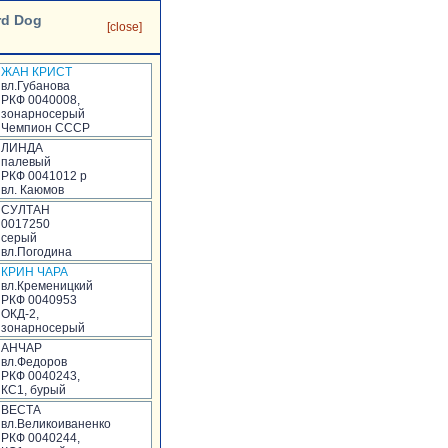
rd Dog
[close]
ЖАН КРИСТ
вл.Губанова
РКФ 0040008,
зонарносерый
Чемпион СССР
ЛИНДА
палевый
РКФ 0041012 р
вл. Каюмов
СУЛТАН
0017250
серый
вл.Погодина
КРИН ЧАРА
вл.Кременицкий
РКФ 0040953
ОКД-2,
зонарносерый
АНЧАР
вл.Федоров
РКФ 0040243,
КС1, бурый
ВЕСТА
вл.Великоиваненко
РКФ 0040244,