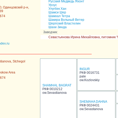
Русский Медведь Яхонт
Урзус
О, Одинцовский р-н,
Улугбек Хан
39
Шамси Шер
1674
Шамхал Тетра
Шакира Вольный Ветер
Шерпский Властелин
Шахи Зинда
Заводчик:
Севастьянова Ирина Михайловна, питомник 
dex.ru
stianova, Stchegol
INGUR
oskow Area
РКФ 0016731
pale
1674
ow.Kozlovskiy
SHAMHAL BAGRAT
РКФ 0010212
ow.Sevastianova
SHEMAHA DAHNA
РКФ 0024431
ow.Sevastanova