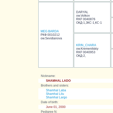
DARYAL
ow.Volkov
RKF 0040876
ОКД-1,ЗКС-1,КС-1
MEG BARDA
РКФ 0010212
ow.Sevstianova
KRIN_CHARA
ow.Kremenitskiy
RKF 0040953
ОКД-2,
Nickname:
SHAMHAL LADO
Brothers and sisters:
Shamhal Laba
Shamhal Lilu
Shamhal Largo
Date of birth:
June 01, 2000
Pedigree N: