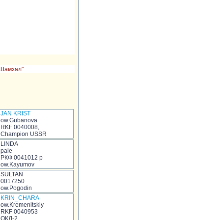
"Шамхал"
JAN KRIST
ow.Gubanova
RKF 0040008,
Champion USSR
LINDA
pale
РКФ 0041012 р
ow.Kayumov
SULTAN
0017250
ow.Pogodin
KRIN_CHARA
ow.Kremenitskiy
RKF 0040953
ОКД-2,