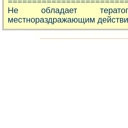
========================
Не обладает тератог
местнораздражающим действ
Новости
Стандарты
Фотоархив
Выставки
Питомни