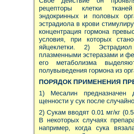
Свое действие он проявл
рецепторы клетки ткане
эндокринных и половых орг
эстрадиола в крови стимулируе
концентрация гормона превы
условия, при которых стан
яйцеклетки. 2) Эстрадиол
плазменными эстеразами и фе
его метаболизма выделя
полувыведения гормона из орг
ПОРЯДОК ПРИМЕНЕНИЯ ПР
1) Месалин предназначен 
щенности у сук после случайно
2) Сукам вводят 0.01 мг/кг (0.
В некоторых случаях препар
например, когда сука вязал