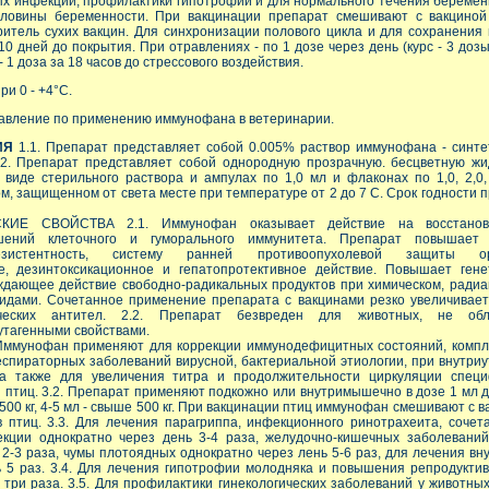
х инфекций, профилактики гипотрофии и для нормального течения беремен
оловины беременности. При вакцинации препарат смешивают с вакциной
ритель сухих вакцин. Для синхронизации полового цикла и для сохранения 
10 дней до покрытия. При отравлениях - по 1 дозе через день (курс - 3 до
 1 доза за 18 часов до стрессового воздействия.
ри 0 - +4°С.
авление по применению иммунофана в ветеринарии.
ИЯ
1.1. Препарат представляет собой 0.005% раствор иммунофана - синте
2. Препарат представляет собой однородную прозрачную. бесцветную жид
виде стерильного раствора и ампулах по 1,0 мл и флаконах по 1,0, 2,0, 5,
м, защищенном от света месте при температуре от 2 до 7 С. Срок годности п
КИЕ СВОЙСТВА 2.1. Иммунофан оказывает действие на восстанов
шений клеточного и гуморального иммунитета. Препарат повышает 
езистентность, систему ранней противоопухолевой защиты ор
е, дезинтоксикационное и гепатопротективное действие. Повышает гене
ждающее действие свободно-радикальных продуктов при химическом, ради
идами. Сочетанное применение препарата с вакцинами резко увеличивает
ческих антител. 2.2. Препарат безвреден для животных, не обл
утагенными свойствами.
ммунофан применяют для коррекции иммунодефицитных состояний, компл
спираторных заболеваний вирусной, бактериальной этиологии, при внутри
 а также для увеличения титра и продолжительности циркуляции специ
 птиц. 3.2. Препарат применяют подкожно или внутримышечно в дозе 1 мл 
о 500 кг, 4-5 мл - свыше 500 кг. При вакцинации птиц иммунофан смешивают с 
 птиц. 3.3. Для лечения парагриппа, инфекционного ринотрахеита, соче
кции однократно через день 3-4 раза, желудочно-кишечных заболеваний
 2-3 раза, чумы плотоядных однократно через лень 5-6 раз, для лечения в
ь 5 раз. 3.4. Для лечения гипотрофии молодняка и повышения репродукти
 три раза. 3.5. Для профилактики гинекологических заболеваний у животных