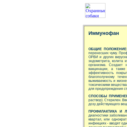
Иммунофан
ОБЩИЕ ПОЛОЖЕНИЕ
перенесших чуму. Проф
ОРВИ и других вирусн
эндометрита, колита 
организма. Создает 
вакцинации, а также
эффективность покры
благополучному тече
выживаемость и жизне
токсическими веществам
для предупреждения ст
СПОСОБЫ ПРИМЕНЕ
раствор). Стерилен. В
дозу действующего вещ
ПРОФИЛАКТИКА И Л
диагностики заболева
квартал, или однокра
инфекциях - вводят одн