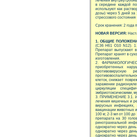
лечения внутриутробны
в середине каждой п
используют как раство
дозы) через 5 дней за 
стрессового состояния -
Срок хранения: 2 года п
НОВАЯ ВЕРСИЯ:
Наст
1. ОБЩИЕ ПОЛОЖЕН
(C36 H61 O10 N12). 1.
Препарат выпускают в 
Препарат хранят в сухо
изготовления.
2. ФАРМАКОЛОГИЧЕС
приобретенных нару
противовирусную р
противовоспалительно
клеток, снижает повре
заражении радионукле
циркуляции специфи
эмбриотоксическими, м
3. ПРИМЕНЕНИЕ 3.1. И
лечения кишечных и ре
вирусных инфекциях,
вакцинации животных и
100 кг, 2-3 мл от 100 д
препарата на 30 голов
ринотрахеальной инфе
однократно через день
однократно через ден
однократно через день