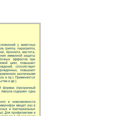
сложнений у животных
в, гриппа, парагриппа,
и, бронхита, мастита,
шения иммунной защиты
обочных эффектов при
ловой цикл, повышает
ждений, способствует
орожденных, повышает
травлениях различными
ало и пр.). Применяется
тва и др.).
й формах (прозрачный
. Ампула содержит одну
ого и невозможности
ммунофан вводят раз в
усных и бактериальных
зы). Для профилактики и