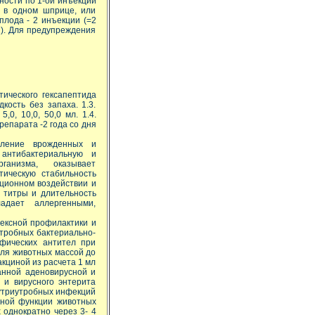
ности по 1-ой инъекции
 в одном шприце, или
плода - 2 инъекции (=2
зы). Для предупреждения
тического гексапептида
кость без запаха. 1.3.
0, 10,0, 50,0 мл. 1.4.
репарата -2 года со дня
ление врожденных и
антибактериальную и
ганизма, оказывает
тическую стабильность
ационном воздействии и
 титры и длительность
адает аллергенными,
ексной профилактики и
утробных бактериально-
фических антител при
для животных массой до
вакциной из расчета 1 мл
танной аденовирусной и
 и вирусного энтерита
нутриутробных инфекций
вной функции животных
 однократно через 3- 4