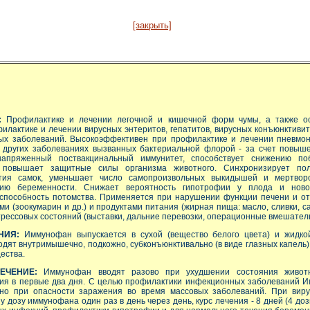
[закрыть]
:
Профилактике и лечении легочной и кишечной форм чумы, а также о
илактике и лечении вирусных энтеритов, гепатитов, вирусных конъюнктивито
ых заболеваний. Высокоэффективен при профилактике и лечении пневмони
и других заболеваниях вызванных бактериальной флорой - за счет повы
напряженный поствакцинальный иммунитет, способствует снижению п
 повышает защитные силы организма животного. Синхронизирует по
тия самок, уменьшает число самопроизвольных выкидышей и мертворо
нию беременности. Снижает вероятность гипотрофии у плода и нов
способность потомства. Применяется при нарушении функции печени и о
и (зоокумарин и др.) и продуктами питания (жирная пища: масло, сливки, с
рессовых состояний (выставки, дальние перевозки, операционные вмешательс
НИЯ:
Иммунофан выпускается в сухой (вещество белого цвета) и жидко
водят внутримышечно, подкожно, субконъюнктивально (в виде глазных капель)
ества.
ЕЧЕНИЕ:
Иммунофан вводят разово при ухудшении состояния животн
ния в первые два дня. С целью профилактики инфекционных заболеваний И
тно при опасности заражения во время массовых заболеваний. При вир
у дозу иммунофана один раз в день через день, курс лечения - 8 дней (4 до