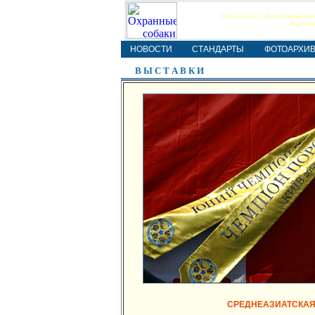
Охранные собаки Кавказска
Выстав
НОВОСТИ
СТАНДАРТЫ
ФОТОАРХИ
В Ы С Т А В К И
СРЕДНЕАЗИАТСКАЯ