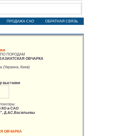
ПРОДАЖА САО
ОБРАТНАЯ СВЯЗЬ
иев
 ПО ПОРОДАМ
ЕАЗИАТСКАЯ ОВЧАРКА
а (Украина, Киев)
р выставки
понсоры:
б КО и САО
", Д.&С.Васильевы
Я ОВЧАРКА