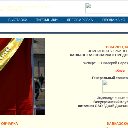
я овчарка Среднеазиатская овчарка
ки, Чемпионаты
В
ВЫСТАВКИ
ПИТОМНИКИ
ДРЕССИРОВКА
ПРОДАЖА КО
19.04.2013, К
ЧЕМПИОНАТ УКРАИНЫ
КАВКАЗСКАЯ ОВЧАРКА
и СРЕДН
эксперт FCI Валерий Берез
г.Киев
Генеральный сопнсо
Индивидуальные с
Всеукраинский Клу
питомник САО "Джай Джахан
 ОВЧАРКА
КАВКАЗСКА