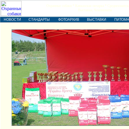
Охранные собаки * Кавказская овчарка * Среднеазиатск
Выставки, Чемпионаты
НОВОСТИ
СТАНДАРТЫ
ФОТОАРХИВ
ВЫСТАВКИ
ПИТОМ