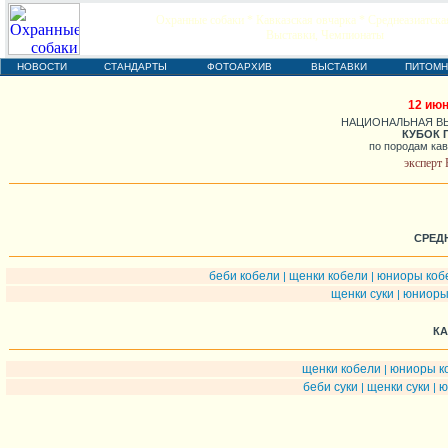
Охранные собаки * Кавказская овчарка * Среднеазиатска
Выставки, Чемпионаты
НОВОСТИ
СТАНДАРТЫ
ФОТОАРХИВ
ВЫСТАВКИ
ПИТОМН
12 июн
НАЦИОНАЛЬНАЯ ВЫ
КУБОК Г
по породам кав
эксперт
СРЕД
беби кобели
щенки кобели
юниоры коб
|
|
щенки суки
юниоры
|
КА
щенки кобели
юниоры к
|
беби суки
щенки суки
ю
|
|