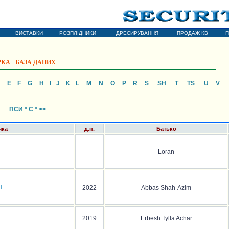
ОХОРОННІ СОБАКИ
чарка * Середньоазіатська вівчарка
ВИСТАВКИ
РОЗПЛІДНИКИ
ДРЕСИРУВАННЯ
ПРОДАЖ КВ
П
КА - БАЗА ДАНИХ
E
F
G
H
I
J
К
L
М
N
О
P
R
S
SH
Т
TS
U
V
ПСИ * C * >>
чка
д.н.
Батько
Loran
UL
2022
Abbas Shah-Azim
2019
Erbesh Tylla Achar