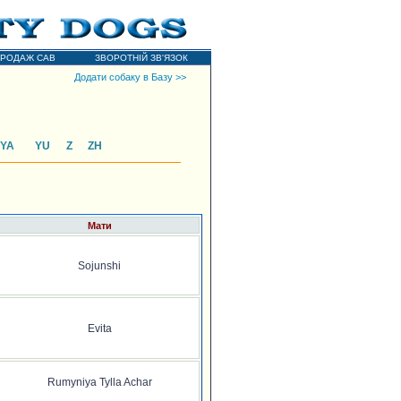
РОДАЖ САВ
ЗВОРОТНІЙ ЗВ'ЯЗОК
Додати собаку в Базу >>
YA
YU
Z
ZH
Мати
Sojunshi
Evita
Rumyniya Tylla Achar