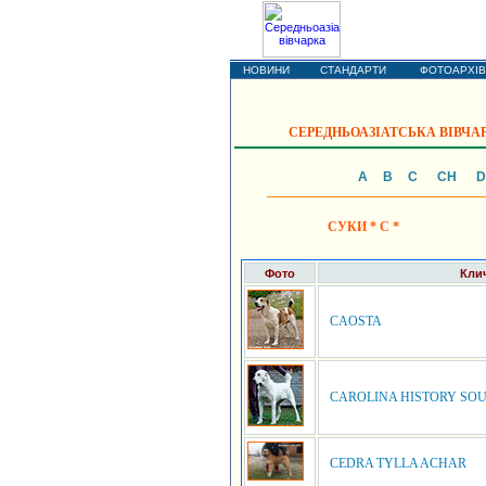
Кавказька вів
НОВИНИ
СТАНДАРТИ
ФОТОАРХІВ
СЕРЕДНЬОАЗІАТСЬКА ВІВЧАР
А
B
C
CH
D
СУКИ * C *
Фото
Кли
CAOSTA
CAROLINA HISTORY SO
CEDRA TYLLA ACHAR