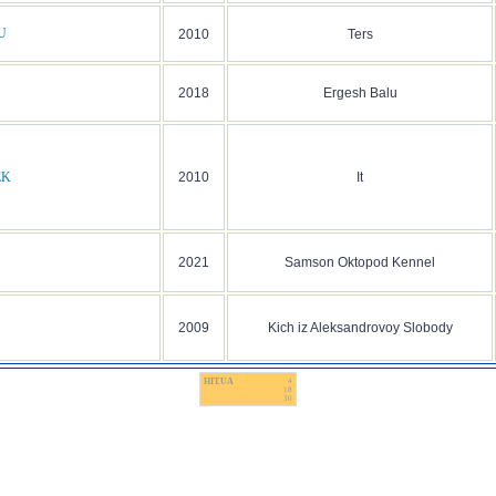
U
2010
Ters
2018
Ergesh Balu
EK
2010
It
2021
Samson Oktopod Kennel
2009
Kich iz Aleksandrovoy Slobody
HIT.UA
4
18
30