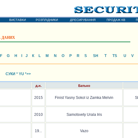
ОХОРОННІ СОБАКИ
чарка * Середньоазіатська вівчарка
ВИСТАВКИ
РОЗПЛІДНИКИ
ДРЕСИРУВАННЯ
ПРОДАЖ КВ
П
А ДАНИХ
F
G
H
I
J
К
L
М
N
О
P
R
S
SH
Т
TS
U
V
СУКИ * YU *>>
д.н.
Батько
2015
Finist Yasny Sokol iz Zamka Melvin
S
2010
Samotsvety Urala Iris
19...
Vazo