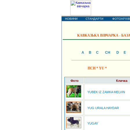
Кавказька вів
НОВИНИ
СТАНДАРТИ
ФОТОАРХІВ
КАВКАЗЬКА ВІВЧАРКА - БАЗ
А
B
C
CH
D
E
ПСИ * YU *
Фото
Кличка
YUBEK IZ ZAMKA MELVIN
YUG URALA HAYDAR
YUGAY