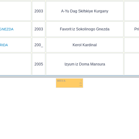
2003
A-Yu Dag Skifskiye Kurgany
2003
Favorit iz Sokolinogo Gnezda
Pr
 GNEZDA
200_
Kerol Kardinal
RIDA
2005
Izyum iz Doma Mansura
HIT.UA
1
26
44