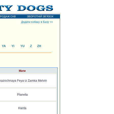
РОДАЖ САВ
ЗВОРОТНІЙ ЗВ'ЯЗОК
Додати собаку в Базу >>
YA
YI
YU
Z
ZH
Мати
kazochnaya Feya iz Zamka Melvin
Planeta
Hanta