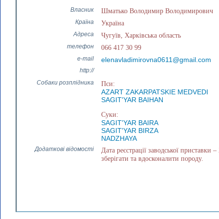
Власник
Шматько Володимир Володимирович
Країна
Україна
Адреса
Чугуїв, Харківська область
телефон
066 417 30 99
e-mail
elenavladimirovna0611@gmail.com
http://
Собаки розплідника
Пси:
AZART ZAKARPATSKIE MEDVEDI
SAGIT'YAR BAIHAN
Суки:
SAGIT'YAR BAIRA
SAGIT'YAR BIRZA
NADZHAYA
Додаткові відомості
Дата реєстрації заводської приставки – 
зберігати та вдосконалити породу.