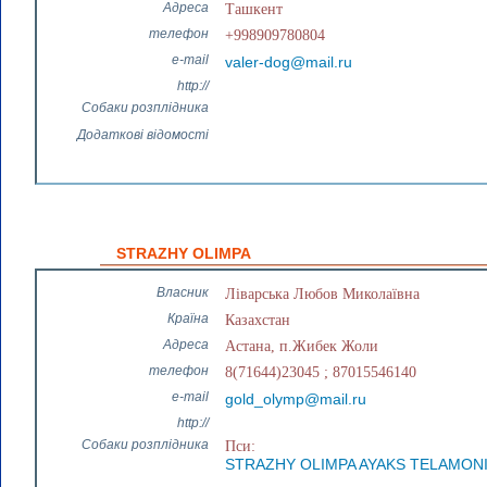
Адреса
Ташкент
телефон
+998909780804
e-mail
valer-dog@mail.ru
http://
Собаки розплідника
Додаткові відомості
STRAZHY OLIMPA
Власник
Ліварська Любов Миколаївна
Країна
Казахстан
Адреса
Астана, п.Жибек Жоли
телефон
8(71644)23045 ; 87015546140
e-mail
gold_olymp@mail.ru
http://
Собаки розплідника
Пси:
STRAZHY OLIMPA AYAKS TELAMON