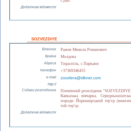
Суки:
Додаткові відомості
SOZVEZDIYE
Власник
Ражев Микола Романович
Країна
Молдова
Адреса
Тираспіль, с.Паркани
телефон
+37369346455
e-mail
zoosfera@idknet.com
http://
Собаки розплідника
Племінний розплідник "SOZVEZDIYE" з
Кавказька вівчарка, Середньоазіатсь
породи: Йоркширський тер'єр (вивезена
той-тер'єр.
Додаткові відомості