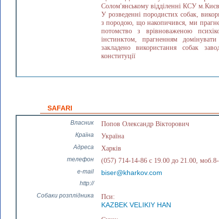
Солом'янському відділенні КСУ м.Києв
У розведенні породистих собак, викор
з породою, що накопичився, ми прагн
потомство з врівноваженою психік
інстинктом, прагненням домінуват
закладено використання собак заво
конституції
SAFARI
Власник
Попов Олександр Вікторович
Країна
Україна
Адреса
Харків
телефон
(057) 714-14-86 с 19.00 до 21.00, моб.8
e-mail
biser@kharkov.com
http://
Собаки розплідника
Пси:
KAZBEK VELIKIY HAN