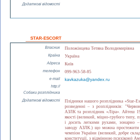
Додаткові відомості
STAR-ESCORT
Власник
Положінцева Тетяна Володимирівна
Країна
Україна
Адреса
Київ
телефон
099-963-58-85
e-mail
kavkazuka@yandex.ru
http://
Собаки розплідника
Додаткові відомості
Плідники нашого розплідника «Star-Esc
розведенні – з розплідників: "Червон
АЗЛК та розплідник «Ліра». Айтеш 198
якості (великий, міцно-грубого типу,
і досить легкими рухами, зонарно – 
заводу АЗЛК.) що можна простежити 
чемпіон України (великий, добре скла
конституції, з відмінною психікою) Ам