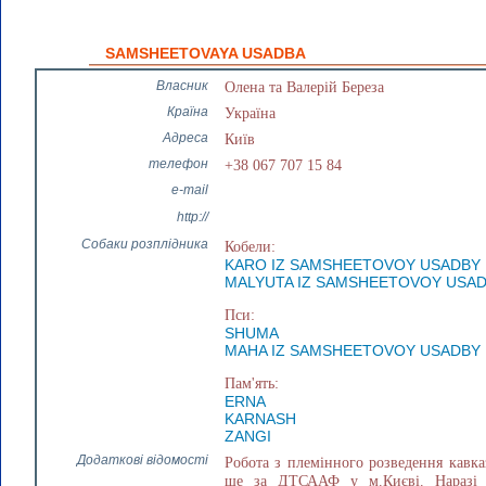
SAMSHEETOVAYA USADBA
Власник
Олена та Валерій Береза
Країна
Україна
Адреса
Київ
телефон
+38 067 707 15 84
e-mail
http://
Собаки розплідника
Кобели:
KARO IZ SAMSHEETOVOY USADBY
MALYUTA IZ SAMSHEETOVOY USA
Пси:
SHUMA
MAHA IZ SAMSHEETOVOY USADBY
Пам'ять:
ERNA
KARNASH
ZANGI
Додаткові відомості
Робота з племінного розведення кавка
ще за ДТСААФ у м.Києві. Наразі н