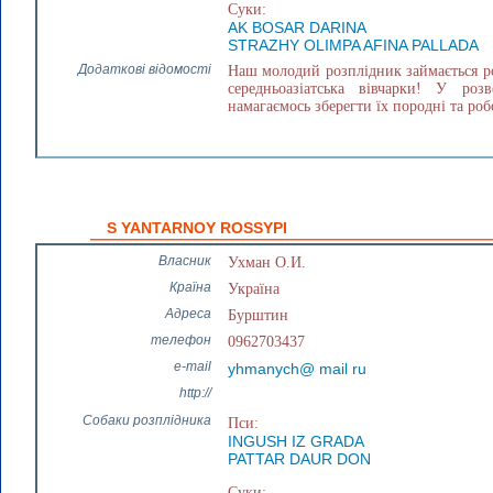
Суки:
AK BOSAR DARINA
STRAZHY OLIMPA AFINA PALLADA
Додаткові відомості
Наш молодий розплідник займається ро
середньоазіатська вівчарки! У ро
намагаємось зберегти їх породні та робо
S YANTARNOY ROSSYPI
Власник
Ухман О.И.
Країна
Україна
Адреса
Бурштин
телефон
0962703437
e-mail
yhmanych@ mail ru
http://
Собаки розплідника
Пси:
INGUSH IZ GRADA
PATTAR DAUR DON
Суки: