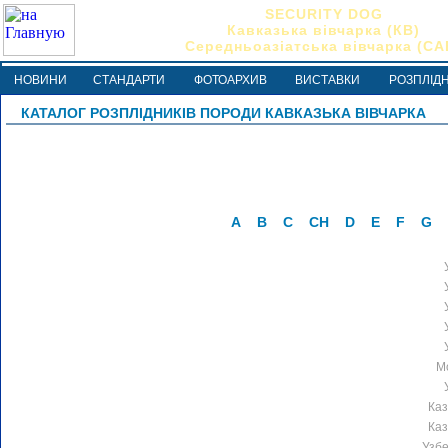
SECURITY DOG
Кавказька вівчарка (КВ)
Середньоазіатська вівчарка (СА
НОВИНИ
СТАНДАРТИ
ФОТОАРХИВ
ВИСТАВКИ
РОЗПЛІД
КАТАЛОГ РОЗПЛІДНИКІВ ПОРОДИ КАВКАЗЬКА ВІВЧАРКА
A
B
C
CH
D
E
F
G
М
Каз
Каз
Узбе