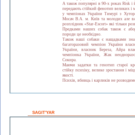
А також популярні в 90-х роках Risk і
передають стійкий фенотип великих і 
у чемпіонах України Тимурі з Хутора
Мосач В.А. м. Київ та молодих але в
розплідник «Star-Escort» які тільки ро
Предками наших собак також є абор
породи це необхідно.
Також наші собаки є нащадками знам
багаторазовий чемпіон України влас
України, власник Береза, Айра вла
чемпіонка України, Жак неоднораз
Сокира.
Маючи задатки та генотип старої кро
стійку психіку, велике зростання і міц
якості.
Психів, вбивць і карликів не розводим
SAGIT'YAR