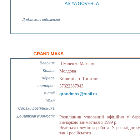
ASIYA GOVERLA
Додаткові відомості
GRAND MAKS
Власник
Шміленко Максим
Країна
Молдова
Адреса
Кишинів, с.Тогатіне
телефон
37322387943
e-mail
grandmax@mail.ru
http://
Собаки розплідника
Додаткові відомості
Розплідник утворений офіційно у берез
вівчаркою займається з 1999 р.
Ведеться племінна робота. У розпліднику
так і російського.