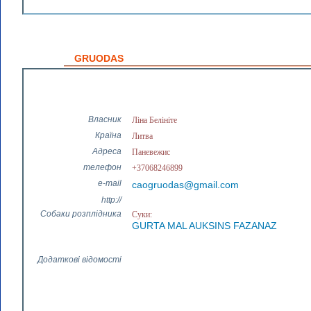
GRUODAS
Власник
Ліна Белініте
Країна
Литва
Адреса
Паневежис
телефон
+37068246899
e-mail
caogruodas@gmail.com
http://
Собаки розплідника
Суки:
GURTA MAL AUKSINS FAZANAZ
Додаткові відомості