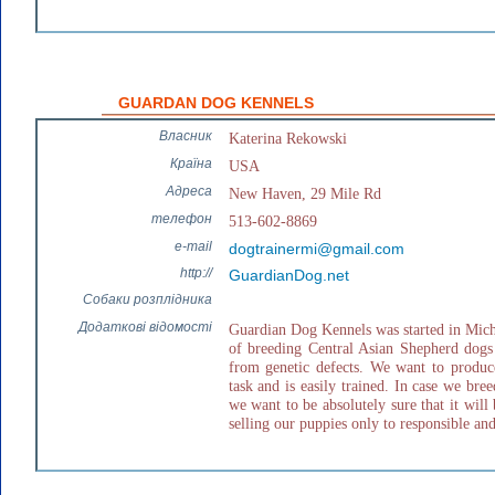
GUARDAN DOG KENNELS
Власник
Katerina Rekowski
Країна
USA
Адреса
New Haven, 29 Mile Rd
телефон
513-602-8869
e-mail
dogtrainermi@gmail.com
http://
GuardianDog.net
Собаки розплідника
Додаткові відомості
Guardian Dog Kennels was started in Mich
of breeding Central Asian Shepherd dogs 
from genetic defects. We want to produce
task and is easily trained. In case we br
we want to be absolutely sure that it will
selling our puppies only to responsible an