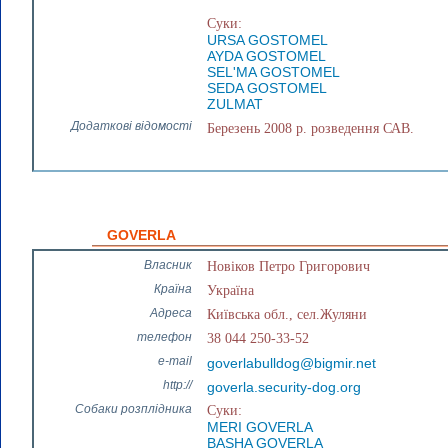
Суки:
URSA GOSTOMEL
AYDA GOSTOMEL
SEL'MA GOSTOMEL
SEDA GOSTOMEL
ZULMAT
Додаткові відомості
Березень 2008 р. розведення САВ.
GOVERLA
Власник
Новіков Петро Григорович
Країна
Україна
Адреса
Київська обл., сел.Жуляни
телефон
38 044 250-33-52
e-mail
goverlabulldog@bigmir.net
http://
goverla.security-dog.org
Собаки розплідника
Суки:
MERI GOVERLA
BASHA GOVERLA