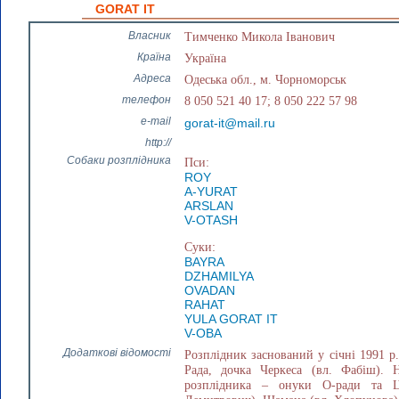
GORAT IT
Власник
Тимченко Микола Іванович
Країна
Україна
Адреса
Одеська обл., м. Чорноморськ
телефон
8 050 521 40 17; 8 050 222 57 98
e-mail
gorat-it@mail.ru
http://
Собаки розплідника
Пси:
ROY
А-YURAT
ARSLAN
V-OTASH
Суки:
BAYRA
DZHAMILYA
OVADAN
RAHAT
YULA GORAT IT
V-OBA
Додаткові відомості
Розплідник заснований у січні 1991 р
Рада, дочка Черкеса (вл. Фабіш). 
розплідника – онуки О-ради та Це