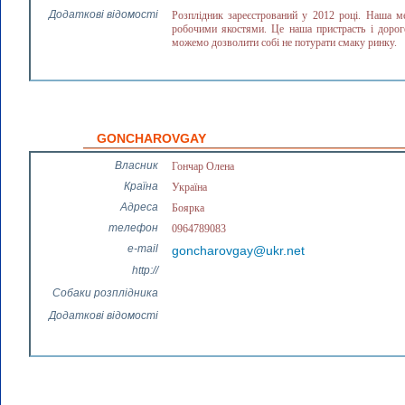
Додаткові відомості
Розплідник зареєстрований у 2012 році. Наша м
робочими якостями. Це наша пристрасть і дорог
можемо дозволити собі не потурати смаку ринку.
GONCHAROVGAY
Власник
Гончар Олена
Країна
Україна
Адреса
Боярка
телефон
0964789083
e-mail
goncharovgay@ukr.net
http://
Собаки розплідника
Додаткові відомості