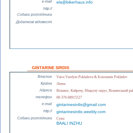
e-mail
ela@bikerhaus.info
http://
Собаки розплідника
Додаткові відомості
GINTARINE SIRDIS
Власник
Vaiva Vezelyte-Pokladova & Konstantin Pokladov
Країна
Литва
Адреса
Вільнюс, Кайрену, Міцкуну округ, Вільнюський ра
телефон
00-370-68915527
e-mail
gintarinesirdis@gmail.com
http://
gintarinesirdis.weebly.com
Собаки розплідника
Суки:
BAALI INZHU