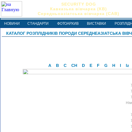
SECURITY DOG
Кавказька вівчарка (КВ)
Середньоазіатська вівчарка (САВ)
НОВИНИ
СТАНДАРТИ
ФОТОАРХИВ
ВИСТАВКИ
РОЗПЛІД
КАТАЛОГ РОЗПЛІДНИКІВ ПОРОДИ СЕРЕДНЕАЗІАТСЬКА ВІВ
A
B
C
CH
D
E
F
G
H
I
Iz
Нім