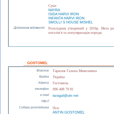
Суки:
NAYRA
ISIDA HARVI IRON
INFANTA HARVI IRON
SMOLLI`S HOUSE MISHEL
Додаткові відомості
Розплідник утворений у 2016р. Мета ро
поголів'я та популяризація породи.
GOSTOMEL
Власник
Тарасюк Галина Миколаївна
Країна
Україна
Адреса
Гостомель
телефон
096 408 79 81
e-mail
taragal@ukr.net
http://
Собаки розплідника
Пси:
ANTIN GOSTOMEL