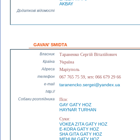
AKBAY
Додаткові відомості
GAVAN' SMIDTA
Власник
Тараненко Сергій Віталійович
Країна
Україна
Адреса
Маріуполь
телефон
067 765 75 59, мтс 066 679 29 66
e-mail
taranencko.sergei@yandex.ua
http://
Собаки розплідника
Пси:
GAY GATY HOZ
HAYNAR TURHAN
Суки:
VOKEA ZITA GATY HOZ
Е-KORA GATY HOZ
SHA GITA GATY HOZ
MEHUM GATY HOZ