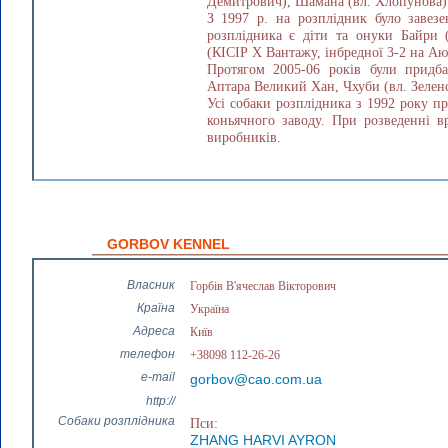
Демитрович), Шамана (вл. Хлопунова)
З 1997 р. на розплідник було заве
розплідника є діти та онуки Байри 
(КІСІР Х Вантажу, інбредної 3-2 на Аю
Протягом 2005-06 років були придб
Аптара Великий Хан, Чхуби (вл. Зелен
Усі собаки розплідника з 1992 року пр
коньячного заводу. При розведенні вр
виробників.
GORBOV KENNEL
Власник
Горбів В'ячеслав Вікторович
Країна
Україна
Адреса
Київ
телефон
+38098 112-26-26
e-mail
gorbov@cao.com.ua
http://
Собаки розплідника
Пси:
ZHANG HARVI AYRON