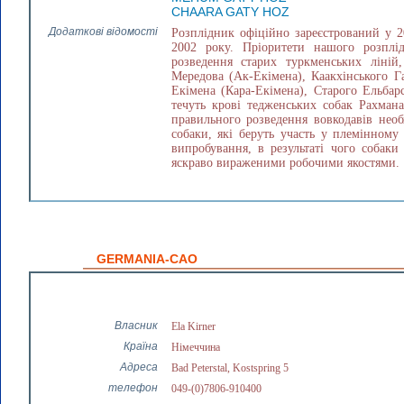
CHAARA GATY HOZ
Додаткові відомості
Розплідник офіційно зареєстрований у 2
2002 року. Пріоритети нашого розплі
розведення старих туркменських ліній
Мередова (Ак-Екімена), Каакхінського Г
Екімена (Кара-Екімена), Старого Ельбар
течуть крові тедженських собак Рахман
правильного розведення вовкодавів необ
собаки, які беруть участь у племінному 
випробування, в результаті чого собак
яскраво вираженими робочими якостями.
GERMANIA-CAO
Власник
Ela Kirner
Країна
Німеччина
Адреса
Bad Peterstal, Kostspring 5
телефон
049-(0)7806-910400