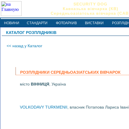
SECURITY DOG
Кавказька вівчарка (КВ)
Середньоазіатська вівчарка (САВ
НОВИНИ
СТАНДАРТИ
ФОТОАРХИВ
ВИСТАВКИ
РОЗПЛІД
КАТАЛОГ РОЗПЛІДНИКІВ
<< назад у Каталог
РОЗПЛІДНИКИ СЕРЕДНЬОАЗІАТСЬКИХ ВІВЧАРОК
місто
ВІННИЦЯ
, Україна
VOLKODAVY TURKMENII
, власник Потапова Лариса Іван