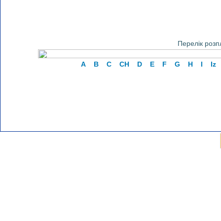
Перелік розп
A
B
C
CH
D
E
F
G
H
I
Iz