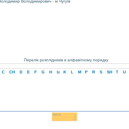
Володимир Володимирович - м.Чугуїв
Перелік розплідників в алфавітному порядку:
C
CH
D
E
F
G
H
Iz
K
L
M
P
R
S
SH
T
U
HIT.UA
1
33
116