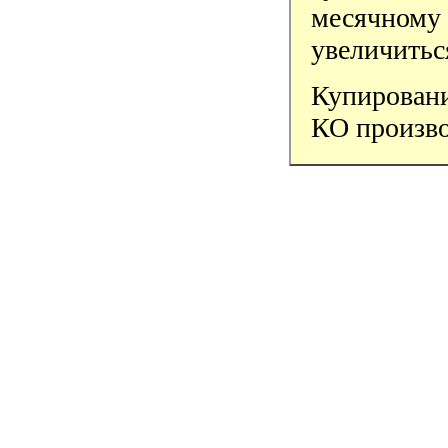
месячном
увеличиться
Купировани
КО произво