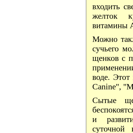
входить св
желток к
витамины А
Можно такж
сучьего мо
щенков с п
применении
воде. Этот
Canine", "M
Сытые ще
беспокоятс
и развит
суточной 