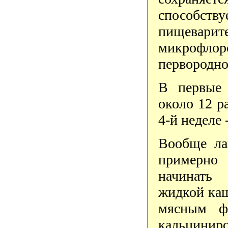
способ
пищевар
микрофлор
первородно
В первые 
около 12 ра
4-й неделе -
Вообще ла
примерно
начинать
жидкой каш
мясным ф
кальцинир