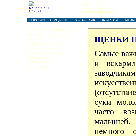
ОХРАННЫЕ СОБАКИ
Кавказская овчарка
Среднеазиатская овчарка
НОВОСТИ
СТАНДАРТЫ
ФОТОАРХИВ
ВЫСТАВКИ
ПИТОМ
Ветеринарная клиника ЛЕССИ
Как выбрать здорового щенка
ЩЕНКИ 
Вакцинация
Особенности заболевания
Кормление щенков
Самые важн
Подготовка суки к вязке
Кормящая сука
и вскармл
Щенки под сукой
Ветпрепараты
заводчик
искусств
(отсутстви
суки моло
часто во
малышей.
немного 