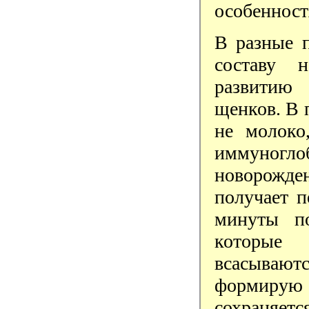
особенност
В разные 
составу 
развитию 
щенков. В 
не молоко
иммуногл
новорожде
получает 
минуты по
которые 
всасывают
формирую 
сохраня