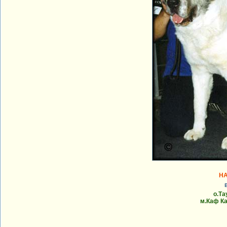
НА
о.Та
м.Каф Ка