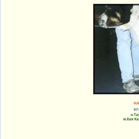
НА
вл
о.Та
м.Кая Ка