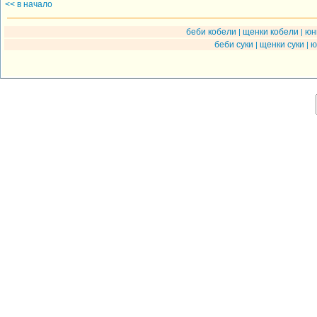
<< в начало
беби кобели
щенки кобели
юн
|
|
беби суки
щенки суки
ю
|
|