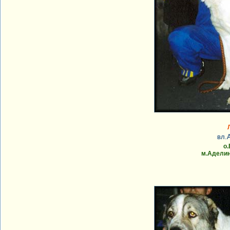
вл.
о.
м.Аделин