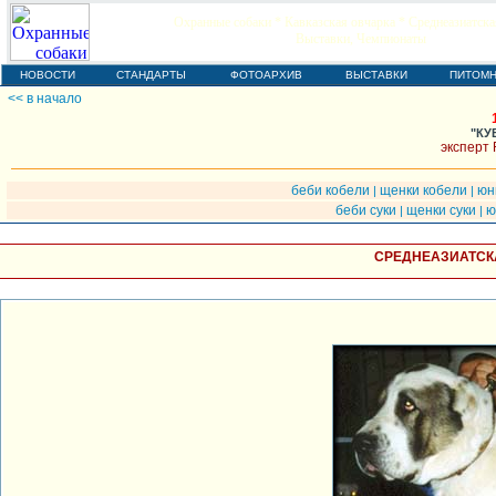
Охранные собаки * Кавказская овчарка * Среднеазиатска
Выставки, Чемпионаты
НОВОСТИ
СТАНДАРТЫ
ФОТОАРХИВ
ВЫСТАВКИ
ПИТОМН
<< в начало
"КУ
эксперт 
беби кобели
щенки кобели
юн
|
|
беби суки
щенки суки
ю
|
|
СРЕДНЕАЗИАТСК