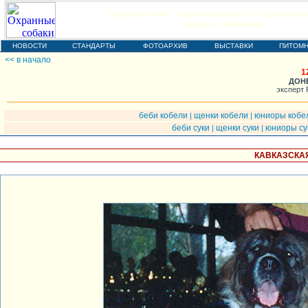
Охранные собаки * Кавказская овчарка * Среднеазиатска
Выставки, Чемпионаты
НОВОСТИ
СТАНДАРТЫ
ФОТОАРХИВ
ВЫСТАВКИ
ПИТОМН
<< в начало
1
ДОНЕ
эксперт 
беби кобели
щенки кобели
юниоры кобе
|
|
беби суки
щенки суки
юниоры су
|
|
КАВКАЗСКАЯ