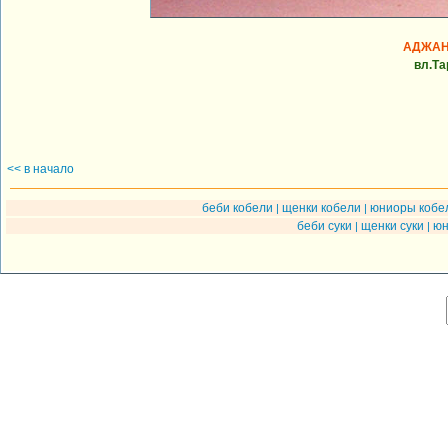
АДЖАН
вл.Та
<< в начало
беби кобели
щенки кобели
юниоры кобе
|
|
беби суки
щенки суки
юн
|
|