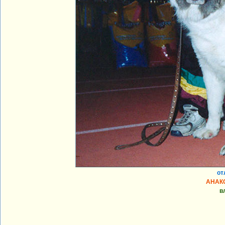
от
АНАК
в