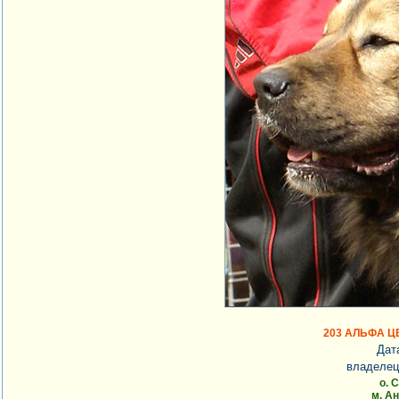
203 АЛЬФА 
Дат
владелец
о. 
м. А