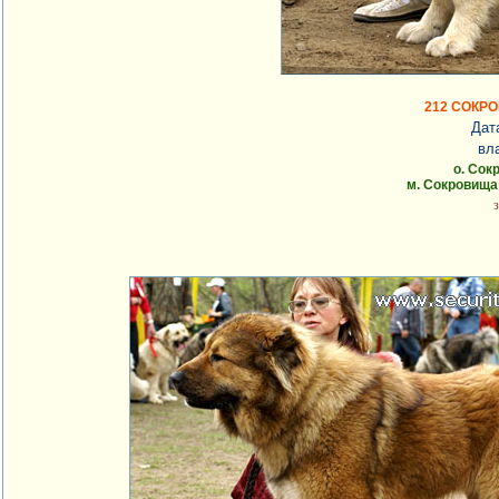
212 СОКР
Дат
вл
о. Сок
м. Сокровища