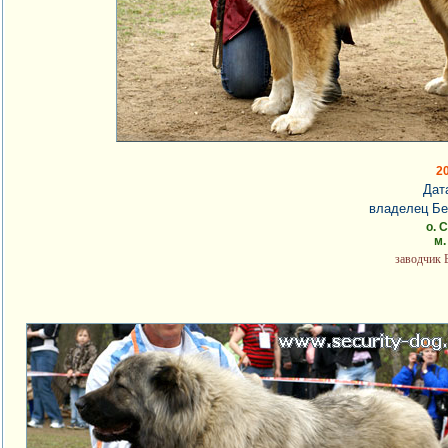
2
Дат
владелец Бе
о. 
м.
заводчик 