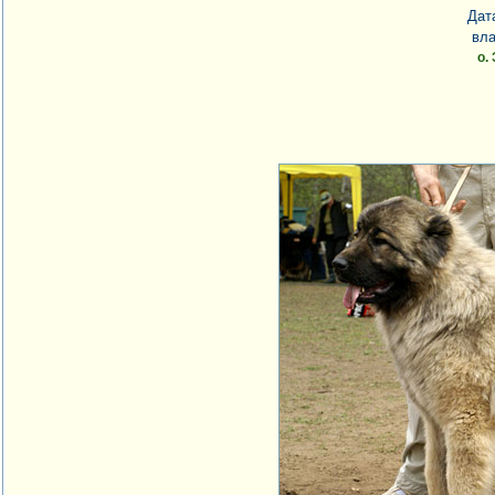
Дат
вл
о.