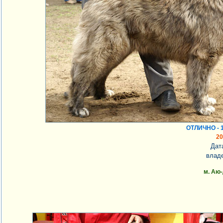
ОТЛИЧНО - 1
2
Дат
владе
м. Аю