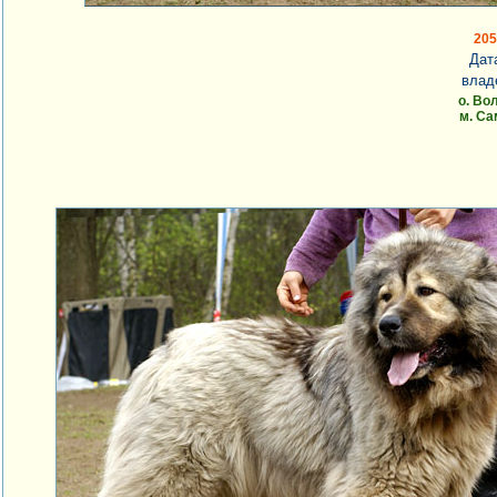
20
Дат
влад
о. Во
м. С