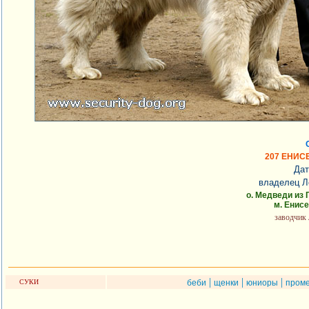
207 ЕНИС
Дат
владелец Л
о. Медведи из
м. Енис
заводчик 
|
|
|
СУКИ
беби
щенки
юниоры
пром