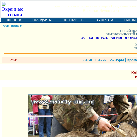
Охранные собаки Кавказская овчарка Среднеазиатская
Выставки, Чемпионаты
НОВОСТИ
СТАНДАРТЫ
ФОТОАРХИВ
ВЫСТАВКИ
ПИТОМ
<<в начало
РОССИЙСКА
НАЦИОНАЛЬНЫЙ К
XVI НАЦИОНАЛЬНАЯ МОНОПОРОДН
М
эк
|
|
|
СУКИ
беби
щенки
юниоры
пром
КА