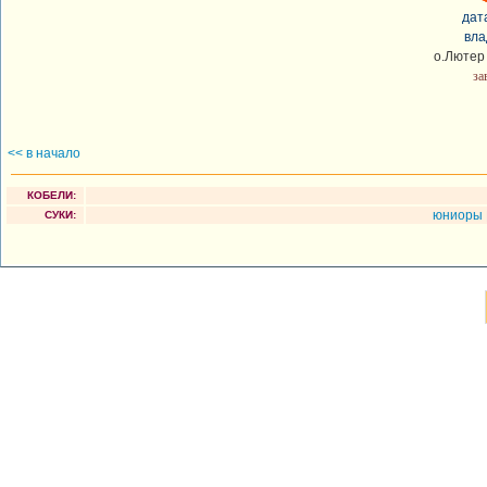
дат
вла
о.Лютер 
за
<< в начало
КОБЕЛИ:
юниоры
СУКИ: