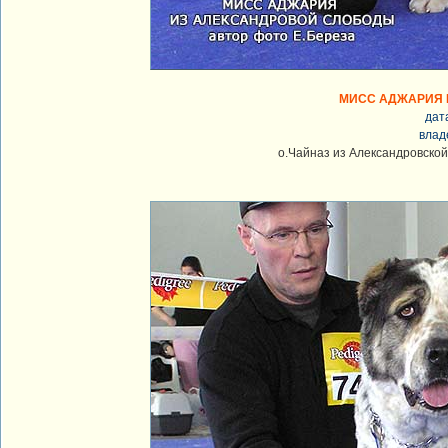
МИСС АДЖАРИЯ 
дат
влад
о.Чайназ из Александровско