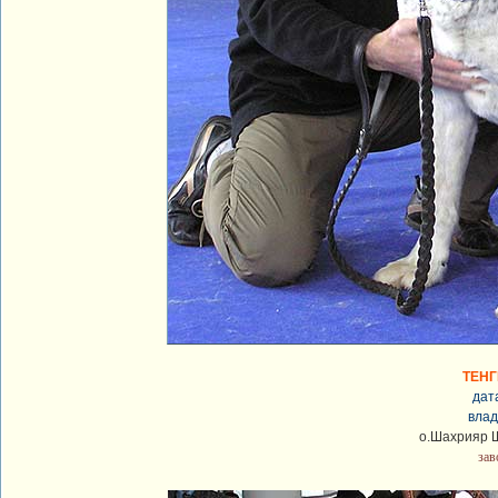
ТЕН
дат
влад
о.Шахрияр 
зав