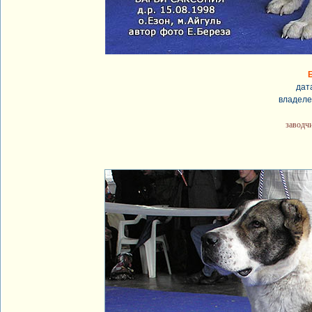
дат
владеле
заводч