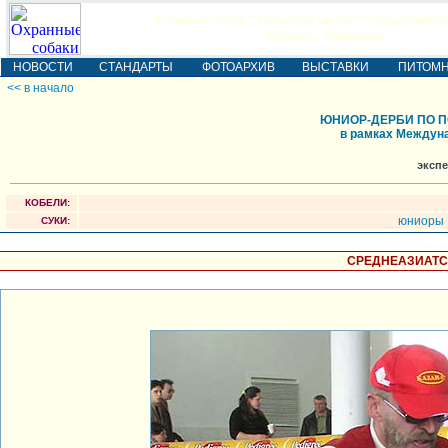
Охранные собаки * Кавказская овчарка * Среднеазиатска
Выставки, Чемпионаты
НОВОСТИ
СТАНДАРТЫ
ФОТОАРХИВ
ВЫСТАВКИ
ПИТОМ
<< в начало
ЮНИОР-ДЕРБИ ПО 
в рамках Междуна
экспе
КОБЕЛИ:
юниоры
СУКИ:
СРЕДНЕАЗИАТС