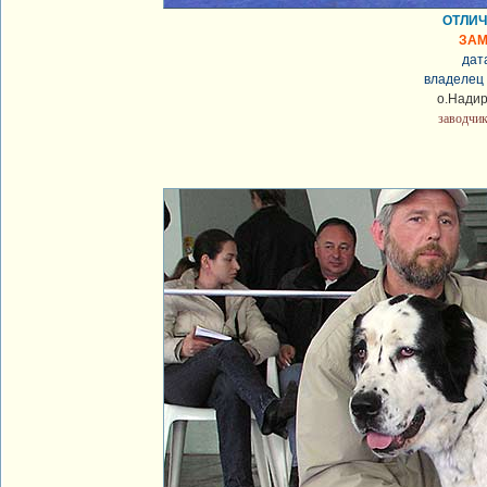
ОТЛИЧН
ЗАМ
дат
владелец 
о.Надир
заводчик