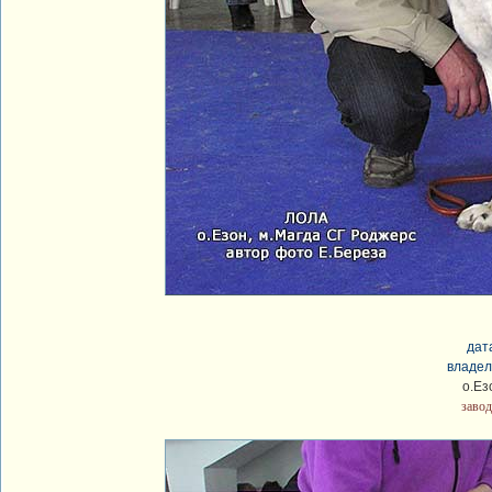
дат
владел
о.Ез
завод