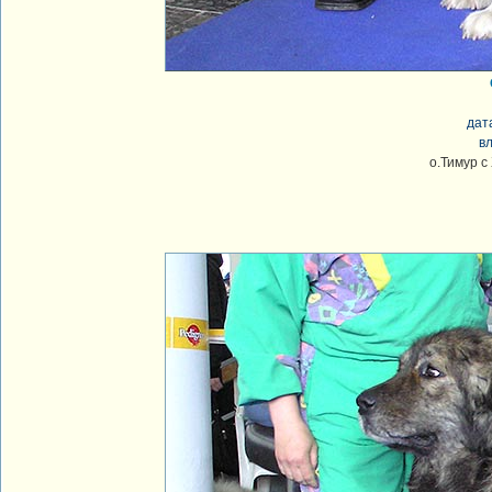
дат
в
о.Тимур с