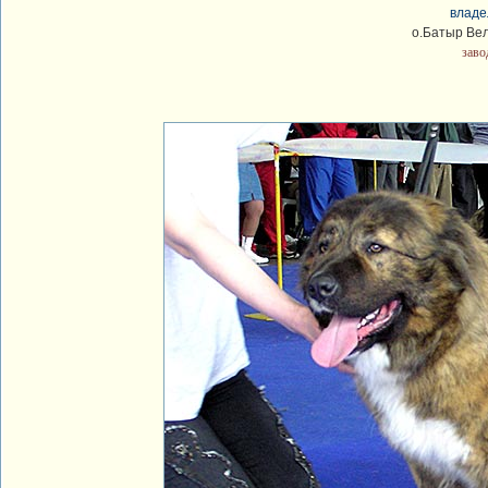
владе
о.Батыр Ве
заво