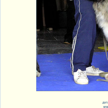
дат
вл