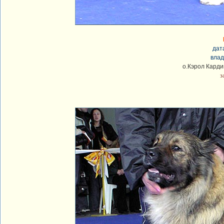
дат
влад
о.Кэрол Карди
з