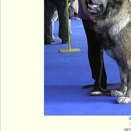
О
дат