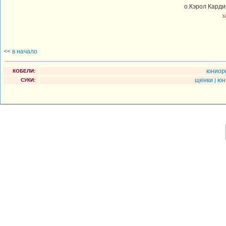
о.Кэрол Карди
з
<< в начало
юнио
КОБЕЛИ:
щенки
юн
СУКИ:
|