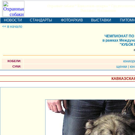
Охранные собаки * Кавказская овчарка * Среднеазиатска
Выставки, Чемпионаты
НОВОСТИ
СТАНДАРТЫ
ФОТОАРХИВ
ВЫСТАВКИ
ПИТОМ
<< в начало
ЧЕМПИОНАТ ПО
в рамках Междуна
"КУБОК 
юнио
КОБЕЛИ:
щенки
юн
СУКИ:
|
КАВКАЗСКАЯ