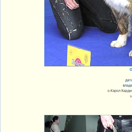
О
дат
влад
о.Кэрол Карди
з