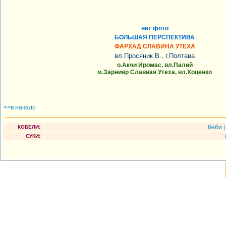
нет фото
БОЛЬШАЯ ПЕРСПЕКТИВА
ФАРХАД СЛАВИНА УТЕХА
вл.Просяник В., г.Полтава
о.Акчи Иромас, вл.Палий
м.Зарнияр Славная Утеха, вл.Хоценко
<<в начало
беби
КОБЕЛИ:
СУКИ: