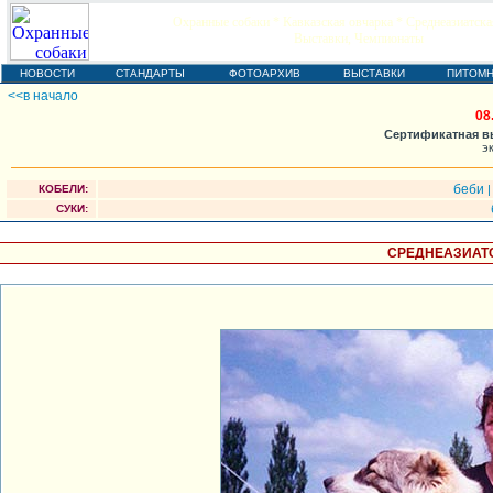
Охранные собаки * Кавказская овчарка * Среднеазиатска
Выставки, Чемпионаты
НОВОСТИ
СТАНДАРТЫ
ФОТОАРХИВ
ВЫСТАВКИ
ПИТОМН
<<в начало
08
Сертификатная вы
э
беби
КОБЕЛИ:
СУКИ:
СРЕДНЕАЗИАТС