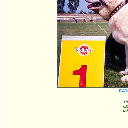
БОЛЬ
вл
о.
м.