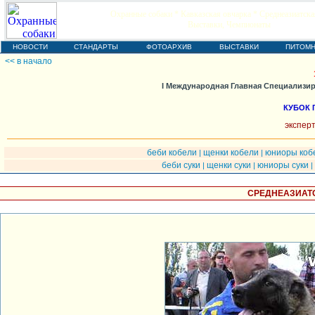
Охранные собаки * Кавказская овчарка * Среднеазиатска
Выставки, Чемпионаты
НОВОСТИ
СТАНДАРТЫ
ФОТОАРХИВ
ВЫСТАВКИ
ПИТОМН
<< в начало
I Международная Главная Специализир
КУБОК 
экспер
беби кобели
щенки кобели
юниоры коб
|
|
беби суки
щенки суки
юниоры суки
|
|
|
СРЕДНЕАЗИАТС