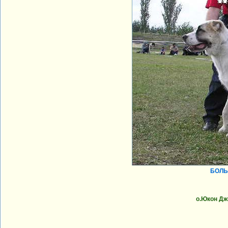
БОЛЬ
о.Юкон Дж