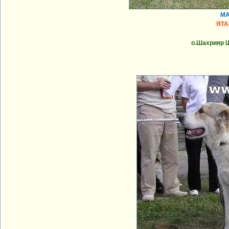
МА
ЯТА
о.Шахрияр Ш