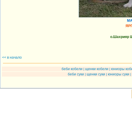
МА
ЯР
о.Шахрияр Ш
<< в начало
беби кобели
щенки кобели
юниоры коб
|
|
беби суки
щенки суки
юниоры суки
|
|
|